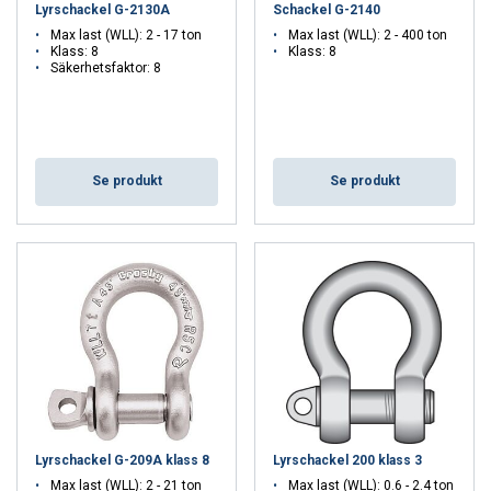
Lyrschackel G-2130A
Schackel G-2140
Utgå från lastens vikt, typ av lyftredskap och hur många delar som
Max last (WLL): 2 - 17 ton
Max last (WLL): 2 - 400 ton
ska kopplas samman.
Klass: 8
Klass: 8
Fler typer av schacklar
Säkerhetsfaktor: 8
CERTEX har ett stort utbud av andra typer av schacklar, som tex:
raka schacklar
slingschackel
rostfria schacklar
Se produkt
Se produkt
oklassade schacklar (ej för lyft)
Läs mer om de olika schackeltyperna i vårt
KnowHow
Komplettera din lyftlösning
För en komplett lyftlösning för våra lyftschacklar, erbjuder
CERTEX också ett stort urval av:
stållinor
kätting
textila sling
lyftredskap
Lyrschackel G-209A klass 8
Lyrschackel 200 klass 3
Kontroll och underhåll
Max last (WLL): 2 - 21 ton
Max last (WLL): 0.6 - 2.4 ton