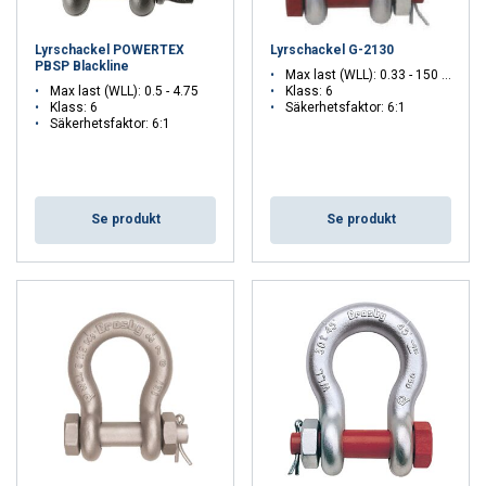
Flexibel användning
– Perfekt för både statiska och
dynamiska laster i komplexa riggningar.
Lyrschackel POWERTEX
Lyrschackel G-2130
PBSP Blackline
FAQ
Max last (WLL): 0.33 - 150 ton
Max last (WLL): 0.5 - 4.75
Klass: 6
Klass: 6
Säkerhetsfaktor: 6:1
Vad är en lyrschackel?
Säkerhetsfaktor: 6:1
En schackel med rundad bygel som ger större rörelsefrihet och
minskad sidobelastning jämfört med raka modeller.
Får man hänga flera redskap i en schackel?
Se produkt
Se produkt
Nej, det är inte rekommenderat att ha fler än ett redskap i
schackeln samtidigt.
Vilken typ av bult bör jag välja?
Välj skruvbult för snabb montering och bult/mutter för extra
säkerhet i statiska eller vibrerande miljöer.
Tål lyrschacklar tunga lyft?
Ja, modellerna finns i flera säkerhetsklasser och är avsedda för
professionella lyftapplikationer.
Hur väljer jag rätt storlek?