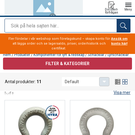
Din offert-
Meny
förfrågan
Sök
tillagd i varukorg
Fler fördelar i vår webshop som företagskund – skapa konto för
Ansök om
att lägga order och se lagersaldo, priser, orderhistorik och
konto här!
certifikat.
Hem
/
Produkter
/
Komponenter för lyft & redskap
/
Schacklar
/
Lyrschacklar
FILTER & KATEGORIER
Lyrschacklar
Antal produkter:
11
Default
Lyrschacklar utformad för stabila och säkra
Visa mer
lyft
Lyrschacklar hos CERTEX erbjuder stabila och säkra
kopplingslösningar med hög flexibilitet för lyftredskap och
flerpartiga riggningar. Här hittar du modeller i flera klasser och
säkerhetsfaktorer, med bult och mutter eller skruvbult –
anpassade för professionella lyftmiljöer och krävande