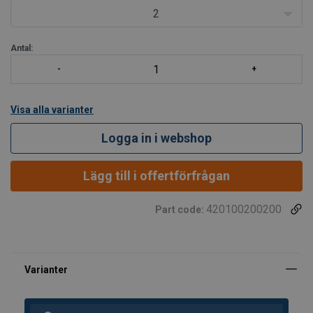
Standard:
US Fed. Spec. RR-C-271F
2
Tillgängliga max
Antal:
Visa alla varianter
Logga in i webshop
Lägg till i offertförfrågan
420100200200
Part code: