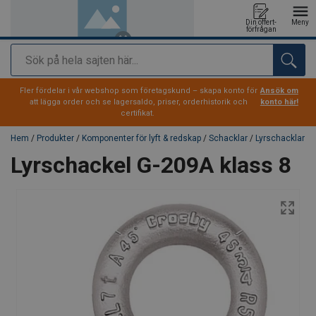
Din offert-
Meny
förfrågan
Sök
tillagd i varukorg
Fler fördelar i vår webshop som företagskund – skapa konto för
Ansök om
att lägga order och se lagersaldo, priser, orderhistorik och
konto här!
certifikat.
Hem
/
Produkter
/
Komponenter för lyft & redskap
/
Schacklar
/
Lyrschacklar
Lyrschackel G-209A klass 8