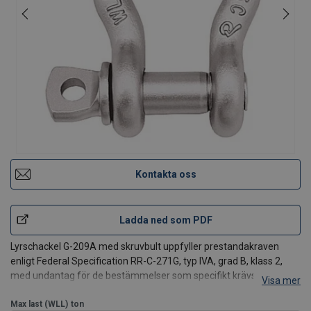
Kontakta oss
Ladda ned som PDF
Lyrschackel G-209A med skruvbult uppfyller prestandakraven
enligt Federal Specification RR-C-271G, typ IVA, grad B, klass 2,
med undantag för de bestämmelser som specifikt krävs av
Visa mer
leverantören.
Max last (WLL)
Allmänt:
ton
Lyrschackel i klass 8 med bult.