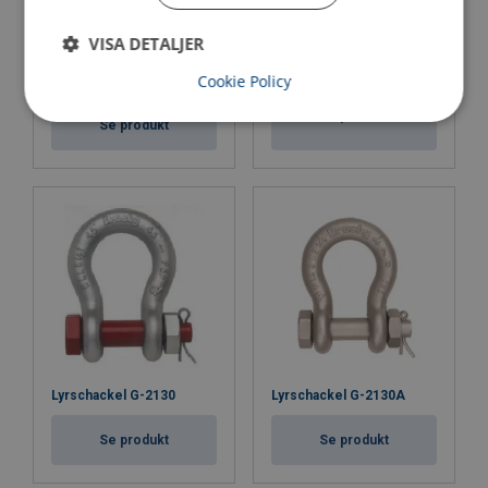
VISA DETALJER
Lyrschackel POWERTEX
Schackel G-2140
PBSP Blackline
Cookie Policy
Med skruvbult
Se produkt
Se produkt
Lyrschackel G-2130
Lyrschackel G-2130A
Se produkt
Se produkt