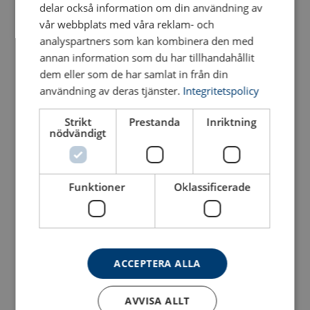
delar också information om din användning av
vår webbplats med våra reklam- och
analyspartners som kan kombinera den med
annan information som du har tillhandahållit
dem eller som de har samlat in från din
användning av deras tjänster.
Integritetspolicy
Strikt
Prestanda
Inriktning
Lyrschackel POWERTEX
Lyrschackel POWERTEX
nödvändigt
PBSB
PBSP
Med säkerhetsbult och mutter med saxsprint i rostfritt stål
Med skruvbult
Se produkt
Se produkt
Funktioner
Oklassificerade
ACCEPTERA ALLA
AVVISA ALLT