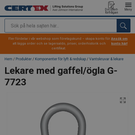
Din offert-
Meny
förfrågan
Sök
tillagd i varukorg
Fler fördelar i vår webshop som företagskund – skapa konto för
Ansök om
att lägga order och se lagersaldo, priser, orderhistorik och
konto här!
certifikat.
Hem
/
Produkter
/
Komponenter för lyft & redskap
/
Vantskruvar & lekare
Lekare med gaffel/ögla G-
7723