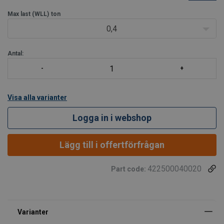
sortiment med en maxlast från 0,39 upp till 20,5 ton.
Max last (WLL)
ton
Standard:
Generellt till RR-C-271, typ VII,
0,4
Antal:
Visa alla varianter
Logga in i webshop
Lägg till i offertförfrågan
422500040020
Part code: