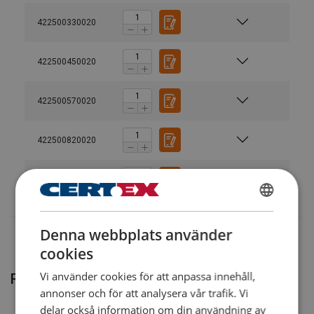
422500330020
422500450020
422500570020
Material:
Märkning:
Ytbehandling:
422500820020
Säkerhetsfaktor:
422502050020
SWEDISH
Denna webbplats använder
ENGLISH TRANSLATION
cookies
Vi använder cookies för att anpassa innehåll,
Relaterade produkter
annonser och för att analysera vår trafik. Vi
delar också information om din användning av