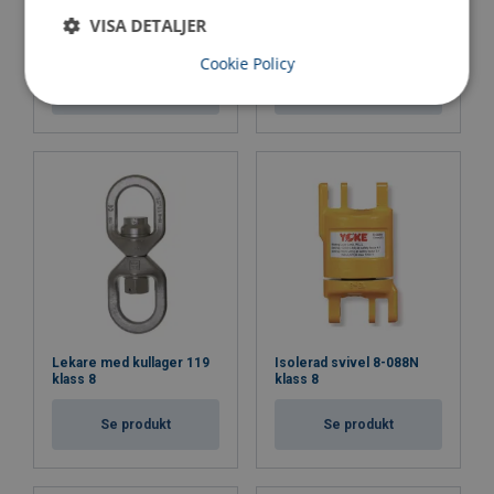
VISA DETALJER
Lekare med nållager 118
Kullagerlekare S-2 G/G
klass 8
Cookie Policy
Se produkt
Se produkt
Lekare med kullager 119
Isolerad svivel 8-088N
klass 8
klass 8
Se produkt
Se produkt