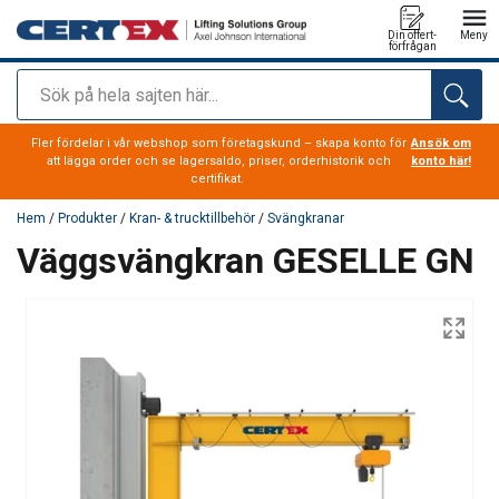
Din offert-
Meny
förfrågan
Sök
tillagd i varukorg
Fler fördelar i vår webshop som företagskund – skapa konto för
Ansök om
att lägga order och se lagersaldo, priser, orderhistorik och
konto här!
certifikat.
Hem
/
Produkter
/
Kran- & trucktillbehör
/
Svängkranar
Väggsvängkran GESELLE GN