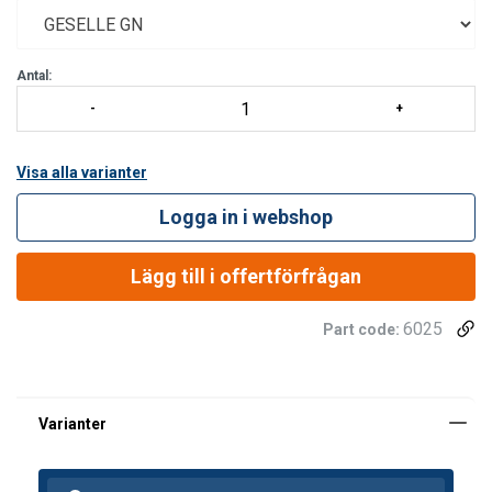
Antal:
Visa alla varianter
Logga in i webshop
Lägg till i offertförfrågan
6025
Part code:
Räckvidd
2
2,5
3
3,5
4
(m)