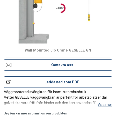
Wall Mounted Jib Crane GESELLE GN
Kontakta oss
Ladda ned som PDF
Väggmonterad svängkran för inom-/utomhusbruk.
Vetter GESELLE väggsvängkran är perfekt för arbetsplatser där
golvet ska vara fritt från hinder och den kan användas för
Visa mer
matningsmaskiner, reparationsarbeten etc. Den kompakta
designen gör kranen lämplig för små och trånga ytor. Den har
Jag önskar mer information om produkten