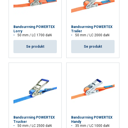
vår webbplats med våra reklam- och
analyspartners som kan kombinera den med
annan information som du har tillhandahållit
dem eller som de har samlat in från din
Bandsurrning POWERTEX
Bandsurrning POWERTEX
användning av deras tjänster.
Integritetspolicy
Lorry
Trailer
50 mm / LC 1700 daN
50 mm / LC 2000 daN
Strikt
Prestanda
Inriktning
Se produkt
Se produkt
nödvändigt
Funktioner
Oklassificerade
ACCEPTERA ALLA
AVVISA ALLT
Bandsurrning POWERTEX
Bandsurrning POWERTEX
Trucker
Handy
50 mm / LC 2500 daN
35 mm / LC 1000 daN