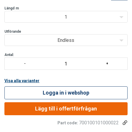
orange, 3m blå och 5m svart). Andra längder, brottlaster och
färger offereras separat.
Längd
m
Bandbredd:
25 mm
1
Brottla
Utförande
Endless
Antal:
Visa alla varianter
Logga in i webshop
Lägg till i offertförfrågan
700100101000022
Part code: