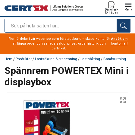
Din offert-
Meny
förfrågan
Sök
tillagd i varukorg
Fler fördelar i vår webshop som företagskund – skapa konto för
Ansök om
att lägga order och se lagersaldo, priser, orderhistorik och
konto här!
certifikat.
Hem
/
Produkter
/
Lastsäkring & presenning
/
Lastsäkring
/
Bandsurrning
Spännrem POWERTEX Mini i
displaybox