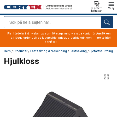
Din offert-
Meny
förfrågan
Sök
tillagd i varukorg
Fler fördelar i vår webshop som företagskund – skapa konto för
Ansök om
att lägga order och se lagersaldo, priser, orderhistorik och
konto här!
certifikat.
Hem
/
Produkter
/
Lastsäkring & presenning
/
Lastsäkring
/
Sjöfartssurrning
Hjulkloss