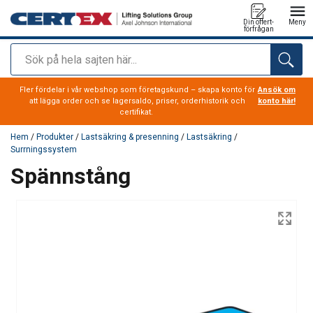
Din offert-
Meny
förfrågan
Sök
tillagd i varukorg
Fler fördelar i vår webshop som företagskund – skapa konto för
Ansök om
att lägga order och se lagersaldo, priser, orderhistorik och
konto här!
certifikat.
Hem
/
Produkter
/
Lastsäkring & presenning
/
Lastsäkring
/
Surrningssystem
Spännstång