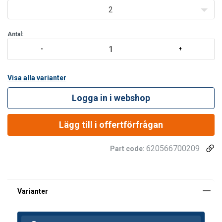
2
Antal:
Visa alla varianter
Logga in i webshop
Lägg till i offertförfrågan
620566700209
Part code:
SWEDISH
Denna webbplats använder
ENGLISH TRANSLATION
cookies
Vi använder cookies för att anpassa innehåll,
annonser och för att analysera vår trafik. Vi
delar också information om din användning av