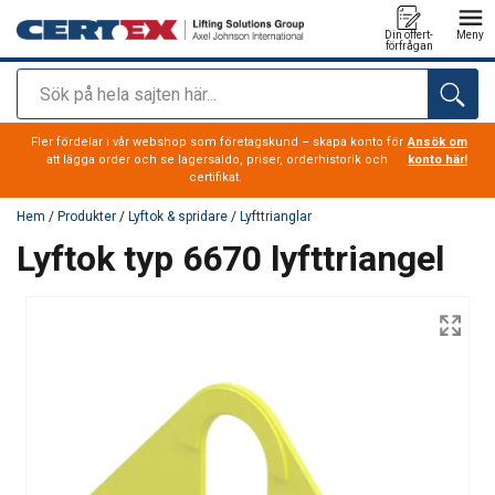
Din offert-
Meny
förfrågan
Sök
tillagd i varukorg
Fler fördelar i vår webshop som företagskund – skapa konto för
Ansök om
att lägga order och se lagersaldo, priser, orderhistorik och
konto här!
certifikat.
Hem
/
Produkter
/
Lyftok & spridare
/
Lyfttrianglar
Lyftok typ 6670 lyfttriangel