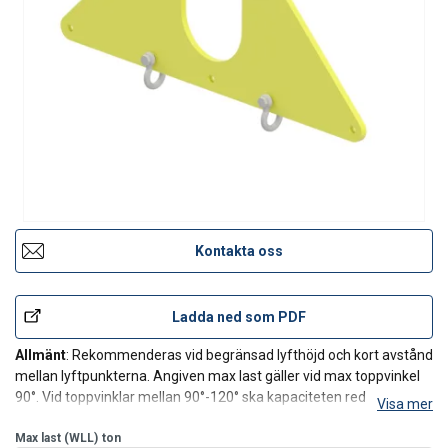
Kontakta oss
Ladda ned som PDF
Allmänt
: Rekommenderas vid begränsad lyfthöjd och kort avstånd
mellan lyftpunkterna. Angiven max last gäller vid max toppvinkel
90°. Vid toppvinklar mellan 90°-120° ska kapaciteten reduceras
Visa mer
med 30%. Varje lyfttriangel levereras med 2 st schacklar. Max last i
det mittre schackelhålet är li
Max last (WLL)
ton