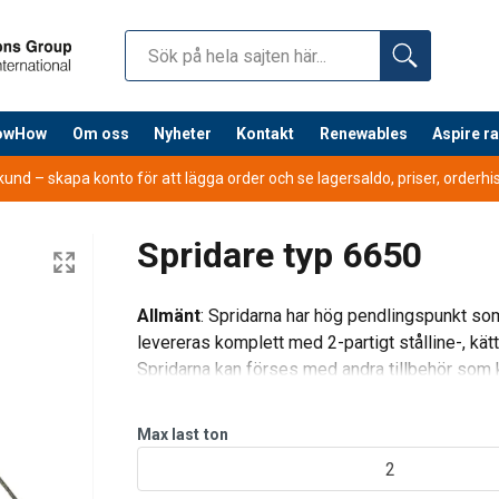
nowHow
Om oss
Nyheter
Kontakt
Renewables
Aspire r
nd – skapa konto för att lägga order och se lagersaldo, priser, orderhist
Spridare typ 6650
Allmänt
: Spridarna har hög pendlingspunkt som
levereras komplett med 2-partigt stålline-, kät
Spridarna kan förses med andra tillbehör som kr
efter
Max last
ton
2