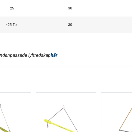
AVVISA ALLT
AC
25
30
Cookie Policy
>25 Ton
30
undanpassade lyftredskap
här