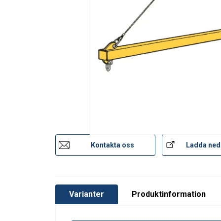
Märkning:
Ytbehandling:
Kontakta oss
Ladda ned
Varianter
Produktinformation