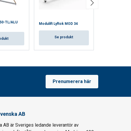
650-TL/ALU
Modulift Lyftok MOD 34
Modulift Lyftok
Se produkt
Se pro
odukt
Prenumerera här
venska AB
AB är Sveriges ledande leverantör av