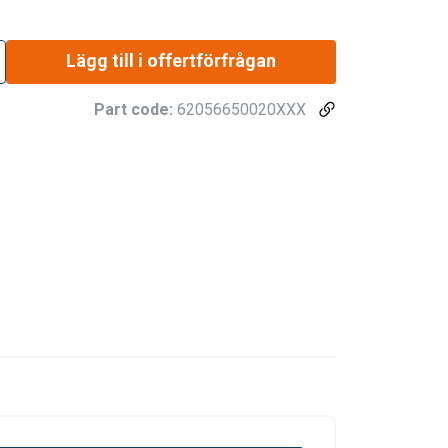
Lägg till i offertförfrågan
Part code:
62056650020XXX