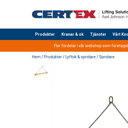
Produkter
Kranar & ok
Tjänster
Vårt K
tillagd i varukorg
Fler fördelar i vår webshop som företagsku
Hem
/
Produkter
/
Lyftok & spridare
/
Spridare