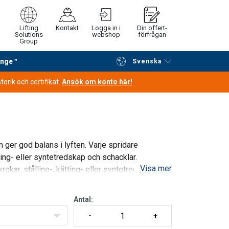
Lifting
Kontakt
Logga in i
Din offert-
Solutions
webshop
förfrågan
Group
ange™
Svenska
Fortsätt handla
Gå till kassan
orik och certifikat.
Ansök om konto här!
 ger god balans i lyften. Varje spridare
ting- eller syntetredskap och schacklar.
Visa mer
okar, stålline-, kätting- eller syntetredskap
Antal: