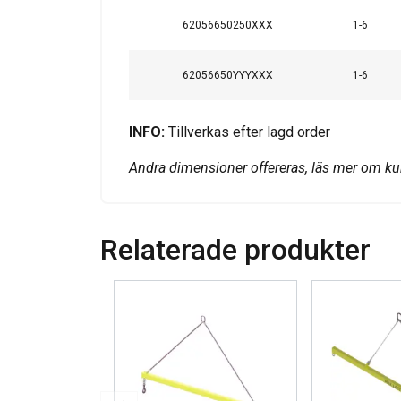
VISA DETALJER
62056650250XXX
1-6
62056650YYYXXX
1-6
INFO:
Tillverkas efter lagd order
Andra dimensioner offereras, läs mer om k
Relaterade produkter