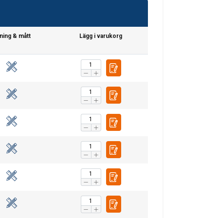
tning & mått
Lägg i varukorg
SWEDISH
ENGLISH TRANSLATION
. Vi delar också
ers som kan
r samlat in från din
Oklassificerade