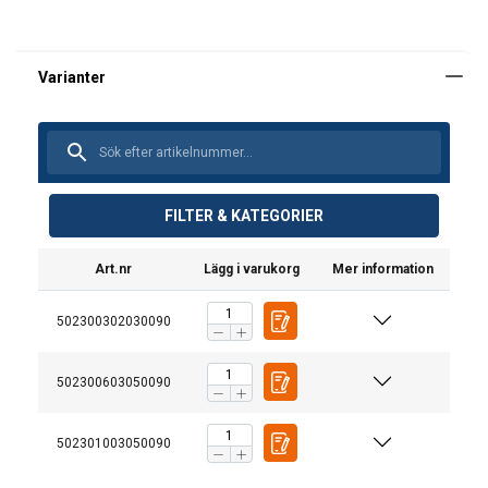
FILTER & KATEGORIER
Ytbehandling:
Art.nr
Lägg i varukorg
Mer information
Anmärkning:
502300302030090
Säkerhetsfaktor:
502300603050090
502301003050090