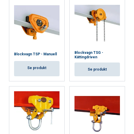
nödvändigt
Funktioner
Oklassificerade
Blockvagn TSG -
Blockvagn TSP - Manuell
Kättingdriven
ACCEPTERA ALLA
Se produkt
Se produkt
AVVISA ALLT
VISA DETALJER
Cookie Policy