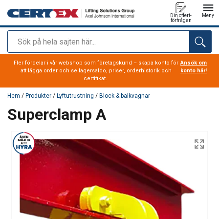
Din offert-
Meny
förfrågan
Sök
tillagd i varukorg
Fler fördelar i vår webshop som företagskund – skapa konto för
Ansök om
att lägga order och se lagersaldo, priser, orderhistorik och
konto här!
certifikat.
Hem
/
Produkter
/
Lyftutrustning
/
Block & balkvagnar
Superclamp A