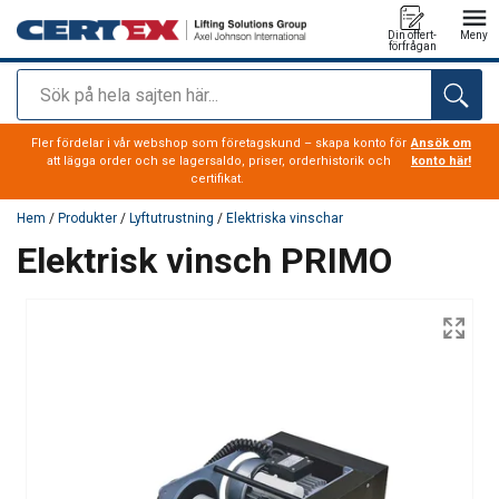
Din offert-
Meny
förfrågan
Sök
tillagd i varukorg
Fler fördelar i vår webshop som företagskund – skapa konto för
Ansök om
att lägga order och se lagersaldo, priser, orderhistorik och
konto här!
certifikat.
Hem
/
Produkter
/
Lyftutrustning
/
Elektriska vinschar
Elektrisk vinsch PRIMO