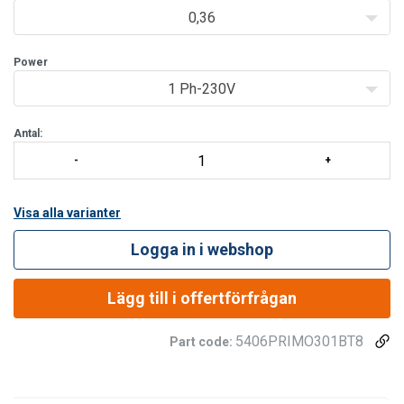
Lyft av material
0,36
Hantering av scenmaterial
Drag av betongformar byggarbetspl
Power
1 Ph-230V
Antal:
Visa alla varianter
Logga in i webshop
Lägg till i offertförfrågan
5406PRIMO301BT8
Part code: