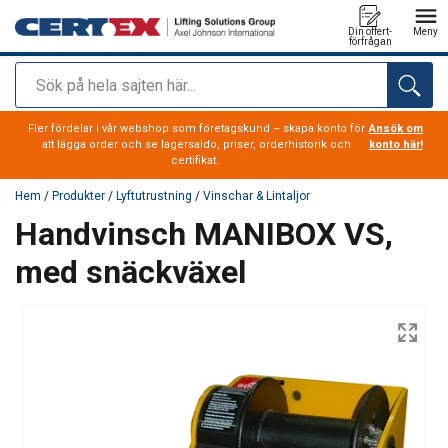
Din offert-
Meny
förfrågan
Sök
tillagd i varukorg
Fler fördelar i vår webshop som företagskund – skapa konto för
Ansök om
att lägga order och se lagersaldo, priser, orderhistorik och
konto här!
certifikat.
Hem
/
Produkter
/
Lyftutrustning
/
Vinschar & Lintaljor
Handvinsch MANIBOX VS,
med snäckväxel