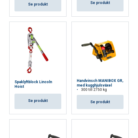
VISA DETALJER
Standard:
Se produkt
Se produkt
Cookie Policy
Handvinsch MANIBOX GR,
Spaklyftblock Lincoln
med kugghjulsväxel
Hoist
300 till 2750 kg
Se produkt
Se produkt