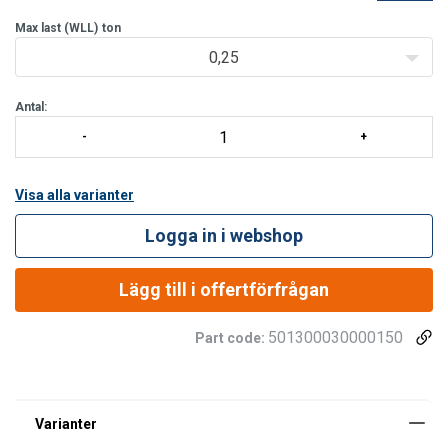
Användningsområden:
Max last (WLL)
Industri
ton
Teater och scenlokaler
0,25
Vattendammar och slussar
Sporthallar
Antal:
Lyft/hängning av ljuskronor
Tekniska egen
Visa alla varianter
Logga in i webshop
Lägg till i offertförfrågan
501300030000150
Part code: