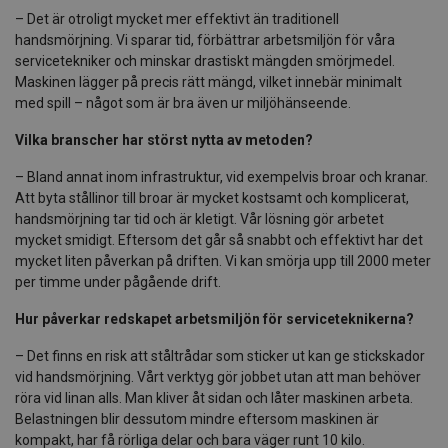
– Det är otroligt mycket mer effektivt än traditionell
handsmörjning. Vi sparar tid, förbättrar arbetsmiljön för våra
servicetekniker och minskar drastiskt mängden smörjmedel.
Maskinen lägger på precis rätt mängd, vilket innebär minimalt
med spill – något som är bra även ur miljöhänseende.
Vilka branscher har störst nytta av metoden?
– Bland annat inom infrastruktur, vid exempelvis broar och kranar.
Att byta stållinor till broar är mycket kostsamt och komplicerat,
handsmörjning tar tid och är kletigt. Vår lösning gör arbetet
mycket smidigt. Eftersom det går så snabbt och effektivt har det
mycket liten påverkan på driften. Vi kan smörja upp till 2000 meter
per timme under pågående drift.
Hur påverkar redskapet arbetsmiljön för serviceteknikerna?
– Det finns en risk att ståltrådar som sticker ut kan ge stickskador
vid handsmörjning. Vårt verktyg gör jobbet utan att man behöver
röra vid linan alls. Man kliver åt sidan och låter maskinen arbeta.
Belastningen blir dessutom mindre eftersom maskinen är
kompakt, har få rörliga delar och bara väger runt 10 kilo.