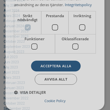
Oktober 2024
användning av deras tjänster.
Integritetspolicy
Maj 2024
April 2024
Strikt
Prestanda
Inriktning
Mars 2024
nödvändigt
Februari 2024
Januari 2024
December 2023
November 2023
Funktioner
Oklassificerade
Oktober 2023
September 2023
Augusti 2023
Juli 2023
Juni 2023
ACCEPTERA ALLA
Maj 2023
April 2023
Mars 2023
AVVISA ALLT
Februari 2023
Januari 2023
VISA DETALJER
December 2022
November 2022
Cookie Policy
Oktober 2022
September 2022