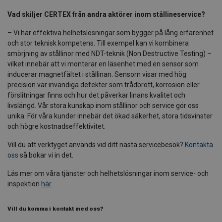
Vad skiljer CERTEX från andra aktörer inom stållineservice?
– Vi har effektiva helhetslösningar som bygger på lång erfarenhet
och stor teknisk kompetens. Till exempel kan vi kombinera
smörjning av stållinor med NDT-teknik (Non Destructive Testing) –
vilket innebär att vi monterar en läsenhet med en sensor som
inducerar magnetfältet i stållinan. Sensorn visar med hög
precision var invändiga defekter som trådbrott, korrosion eller
förslitningar finns och hur det påverkar linans kvalitet och
livslängd. Vår stora kunskap inom stållinor och service gör oss
unika. För våra kunder innebär det ökad säkerhet, stora tidsvinster
och högre kostnadseffektivitet.
Vill du att verktyget används vid ditt nästa servicebesök?
Kontakta
oss
så bokar vi in det.
Läs mer om våra tjänster och helhetslösningar inom service- och
inspektion
här
.
Vill du komma i kontakt med oss
?