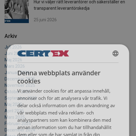
Hur vi väljer rätt leverantörer och säkerställer en
transparent leverantörskedja
25 juni 2026
Arkiv
Juli 2026
Juni 2026
Maj 2026
SWEDISH
Mars 2026
Denna webbplats använder
Januari 2026
ENGLISH TRANSLATION
December 2025
cookies
November 2025
Vi använder cookies för att anpassa innehåll,
Oktober 2025
annonser och för att analysera vår trafik. Vi
September 2025
Maj 2025
delar också information om din användning av
April 2025
vår webbplats med våra reklam- och
Mars 2025
analyspartners som kan kombinera den med
Februari 2025
annan information som du har tillhandahållit
December 2024
dem eller som de har samlat in från din