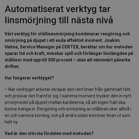
Automatiserat verktyg tar
linsmörjning till nästa nivå
Vårt verktyg för stållinesmörjning kombinerar rengöring och
smörjning på djupet i ett enda effektivt moment. Joakim
Hahne, Service Manager på CERTEX, berättar om hur metoden
sparar tid och kraft, minskar spill och förlänger livslängden på
stållinor med upp till 300 procent – utan att nämnvärt påverka
driften.
Hur fungerar verktyget?
– När verktyget arbetar skrapar den rent linan från gammalt fett
och pressar det framför sig. I samma moment trycker den in nytt
smörjmedel på djupet mellan kardelerna, så att ingen fukt ska
kunna tränga in. Rengöring och smörjning av stållinan sker alltså i
en och samma körning, och på andra sidan kommer linan ut som
helt ny.
Vad är den största fördelen med metoden?