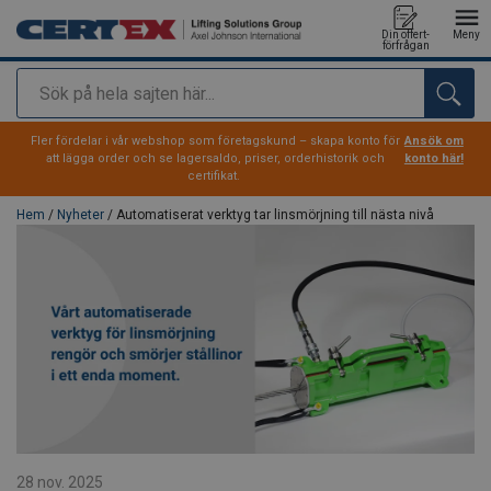
Din offert-
Meny
förfrågan
Sök
tillagd i varukorg
Fler fördelar i vår webshop som företagskund – skapa konto för
Ansök om
att lägga order och se lagersaldo, priser, orderhistorik och
konto här!
certifikat.
Hem
/
Nyheter
/ Automatiserat verktyg tar linsmörjning till nästa nivå
28 nov. 2025