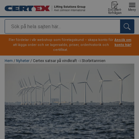
Din offert-
Meny
förfrågan
Sök
tillagd i varukorg
Fler fördelar i vår webshop som företagskund – skapa konto för
Ansök om
att lägga order och se lagersaldo, priser, orderhistorik och
konto här!
certifikat.
Hem
/
Nyheter
/ Certex satsar på vindkraft - i Storbritannien