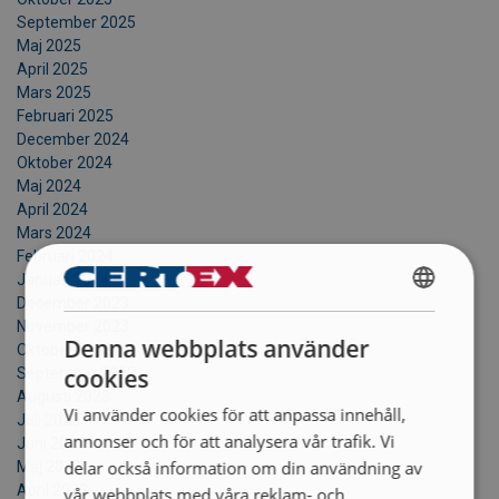
September 2025
Maj 2025
April 2025
Mars 2025
Februari 2025
December 2024
Oktober 2024
Maj 2024
April 2024
Mars 2024
Februari 2024
Januari 2024
December 2023
SWEDISH
November 2023
Denna webbplats använder
Oktober 2023
ENGLISH TRANSLATION
cookies
September 2023
Augusti 2023
Vi använder cookies för att anpassa innehåll,
Juli 2023
annonser och för att analysera vår trafik. Vi
Juni 2023
delar också information om din användning av
Maj 2023
April 2023
vår webbplats med våra reklam- och