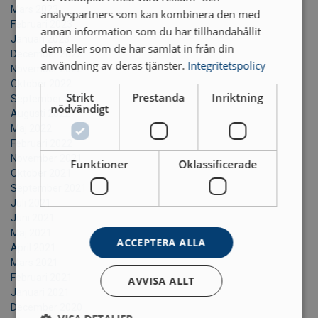
Mars 2023
analyspartners som kan kombinera den med
Februari 2023
annan information som du har tillhandahållit
Januari 2023
dem eller som de har samlat in från din
December 2022
användning av deras tjänster.
Integritetspolicy
November 2022
Oktober 2022
Strikt
Prestanda
Inriktning
September 2022
nödvändigt
Augusti 2022
Maj 2022
Februari 2022
November 2021
Funktioner
Oklassificerade
Oktober 2021
September 2021
Juli 2021
Juni 2021
Maj 2021
ACCEPTERA ALLA
April 2021
Mars 2021
Februari 2021
AVVISA ALLT
Januari 2021
December 2020