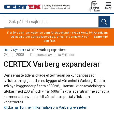
Din offert-
Meny
förfrågan
Sök
tillagd i varukorg
Fler fördelar i vår webshop som företagskund – skapa konto för
Ansök om
att lägga order och se lagersaldo, priser, orderhistorik och
konto här!
certifikat.
Hem
/
Nyheter
/ CERTEX Varberg expanderar
24 sep. 2008
Publicerad av:
Julia Eriksson
CERTEX Varberg expanderar
Den senaste tidens ökade efterfrågan på kundanpassad
lyftutrustning gör att vi nu bygger ut vår enhet i Varberg. Det blir
2
två nya byggnader på totalt 800m
, konstruktionsavdelningen
2
2
utökas med 200m
och vi får 600m
extra lagerutrymme som bl.a
kommer att användas till våra stora speciallyftok som
konstrueras.
Klicka här för mer information om Varberg -enheten