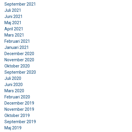
September 2021
Vi använder cookies för att anpassa innehåll,
Juli 2021
annonser och för att analysera vår trafik. Vi
Juni 2021
delar också information om din användning av
Maj 2021
vår webbplats med våra reklam- och
April 2021
analyspartners som kan kombinera den med
Mars 2021
Februari 2021
annan information som du har tillhandahållit
Januari 2021
dem eller som de har samlat in från din
December 2020
användning av deras tjänster.
Integritetspolicy
November 2020
Oktober 2020
Strikt
Prestanda
Inriktning
September 2020
nödvändigt
Juli 2020
Juni 2020
Mars 2020
Funktioner
Oklassificerade
Februari 2020
December 2019
November 2019
Oktober 2019
September 2019
Maj 2019
ACCEPTERA ALLA