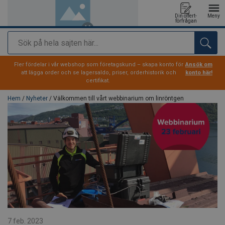
Din offert-
Meny
förfrågan
Sök
tillagd i varukorg
Fler fördelar i vår webshop som företagskund – skapa konto för
Ansök om
att lägga order och se lagersaldo, priser, orderhistorik och
konto här!
certifikat.
Hem
/
Nyheter
/ Välkommen till vårt webbinarium om linröntgen
7 feb. 2023