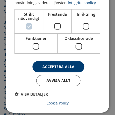
Maj 2024
användning av deras tjänster.
Integritetspolicy
April 2024
Mars 2024
Strikt
Prestanda
Inriktning
Februari 2024
nödvändigt
Januari 2024
December 2023
November 2023
Funktioner
Oklassificerade
Oktober 2023
September 2023
Augusti 2023
Juli 2023
Juni 2023
Maj 2023
ACCEPTERA ALLA
April 2023
Mars 2023
AVVISA ALLT
Februari 2023
Januari 2023
December 2022
VISA DETALJER
November 2022
Cookie Policy
Oktober 2022
September 2022
Augusti 2022