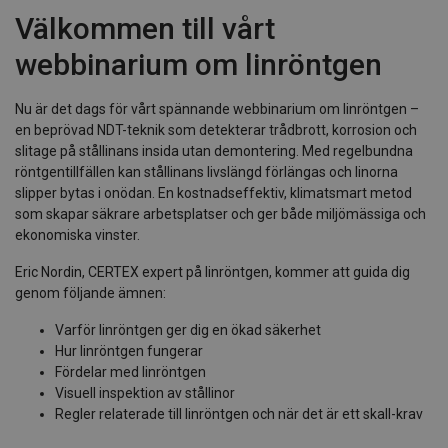
Välkommen till vårt
webbinarium om linröntgen
Nu är det dags för vårt spännande webbinarium om linröntgen –
en beprövad NDT-teknik som detekterar trådbrott, korrosion och
slitage på stållinans insida utan demontering. Med regelbundna
röntgentillfällen kan stållinans livslängd förlängas och linorna
slipper bytas i onödan. En kostnadseffektiv, klimatsmart metod
som skapar säkrare arbetsplatser och ger både miljömässiga och
ekonomiska vinster.
Eric Nordin, CERTEX expert på linröntgen, kommer att guida dig
genom följande ämnen:
Varför linröntgen ger dig en ökad säkerhet
Hur linröntgen fungerar
Fördelar med linröntgen
Visuell inspektion av stållinor
Regler relaterade till linröntgen och när det är ett skall-krav