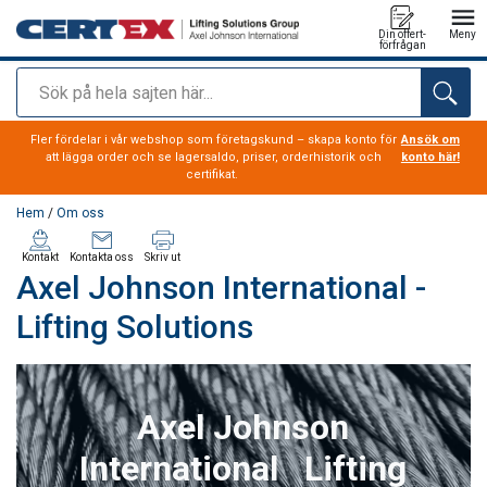
Din offert-
Meny
förfrågan
Sök
tillagd i varukorg
Fler fördelar i vår webshop som företagskund – skapa konto för
Ansök om
att lägga order och se lagersaldo, priser, orderhistorik och
konto här!
certifikat.
Hem
/
Om oss
Kontakt
Kontakta oss
Skriv ut
Axel Johnson International -
Lifting Solutions
Axel Johnson
International Lifting