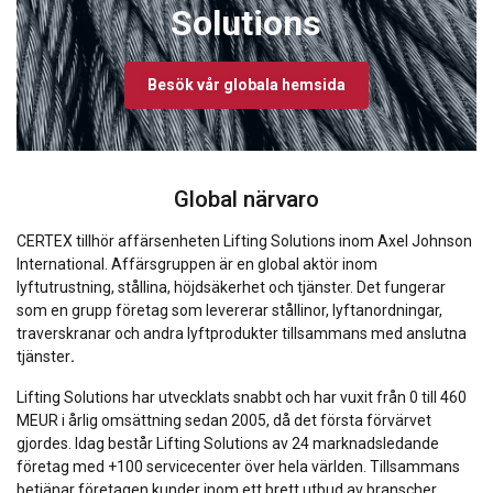
Solutions
Besök vår globala hemsida
Global närvaro
CERTEX tillhör affärsenheten Lifting Solutions inom Axel Johnson
International. Affärsgruppen är en global aktör inom
lyftutrustning, stållina, höjdsäkerhet och tjänster. Det fungerar
som en grupp företag som levererar stållinor, lyftanordningar,
traverskranar och andra lyftprodukter tillsammans med anslutna
tjänster
.
Lifting Solutions har utvecklats snabbt och har vuxit från 0 till 460
MEUR i årlig omsättning sedan 2005, då det första förvärvet
gjordes. Idag består Lifting Solutions av 24 marknadsledande
företag med +100 servicecenter över hela världen. Tillsammans
betjänar företagen kunder inom ett brett utbud av branscher,