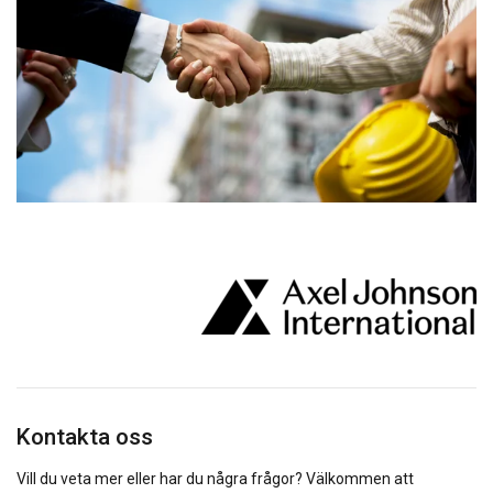
SWEDISH
Denna webbplats använder
ENGLISH TRANSLATION
cookies
Vi använder cookies för att anpassa innehåll,
annonser och för att analysera vår trafik. Vi
delar också information om din användning av
vår webbplats med våra reklam- och
analyspartners som kan kombinera den med
annan information som du har tillhandahållit
dem eller som de har samlat in från din
användning av deras tjänster.
Integritetspolicy
Strikt
Prestanda
Inriktning
nödvändigt
Kontakta oss
Vill du veta mer eller har du några frågor? Välkommen att
Funktioner
Oklassificerade