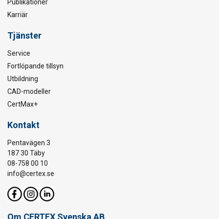
Publikationer
Karriär
Tjänster
Service
Fortlöpande tillsyn
Utbildning
CAD-modeller
CertMax+
Kontakt
Pentavägen 3
187 30 Täby
08-758 00 10
info@certex.se
Om CERTEX Svenska AB