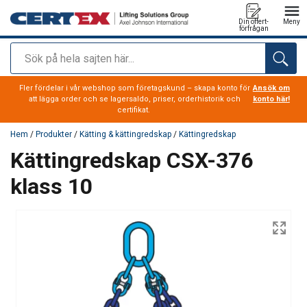
Din offert-
Meny
förfrågan
Sök
tillagd i varukorg
Fler fördelar i vår webshop som företagskund – skapa konto för
Ansök om
att lägga order och se lagersaldo, priser, orderhistorik och
konto här!
certifikat.
Hem
/
Produkter
/
Kätting & kättingredskap
/
Kättingredskap
Kättingredskap CSX-376
klass 10