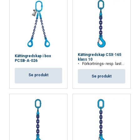
annonser och för att analysera vår trafik. Vi
delar också information om din användning av
vår webbplats med våra reklam- och
analyspartners som kan kombinera den med
annan information som du har tillhandahållit
dem eller som de har samlat in från din
användning av deras tjänster.
Integritetspolicy
Kättingredskap CSX-165
Kättingredskap i box
klass 10
Strikt
Prestanda
Inriktning
PCSB-A-026
Förkortnings- resp. lastkrok
nödvändigt
Se produkt
Se produkt
Funktioner
Oklassificerade
ACCEPTERA ALLA