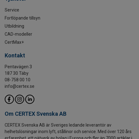
Service
Fortlöpande tillsyn
Utbildning
CAD-modeller
CertMax+
Kontakt
Pentavägen 3
187 30 Täby
08-758 00 10
info@certex.se
Om CERTEX Svenska AB
CERTEX Svenska AB är Sveriges ledande leverantör av
helhetslösningar inom lyft, stållinor och service. Med över 120 års
erfarenhet, ett nätverk av bolag i Europa och fler än 7000 artiklar i