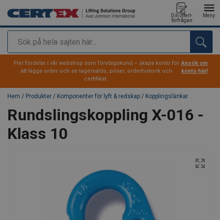
Din offert-
Meny
förfrågan
Sök
tillagd i varukorg
Fler fördelar i vår webshop som företagskund – skapa konto för
Ansök om
att lägga order och se lagersaldo, priser, orderhistorik och
konto här!
certifikat.
Hem
/
Produkter
/
Komponenter för lyft & redskap
/
Kopplingslänkar
Rundslingskoppling X-016 -
Klass 10