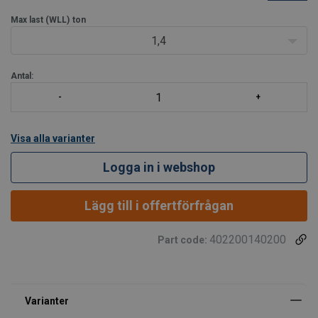
Provbelastning:
Provbelastad med 2.5 x maxlasten, med
certifikat för varje tillverkad batch.
Max last (WLL)
ton
1,4
Antal:
Visa alla varianter
Logga in i webshop
Lägg till i offertförfrågan
402200140200
Part code: