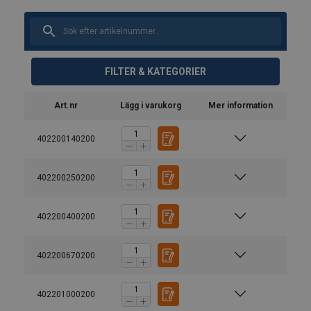
FILTER & KATEGORIER
Art.nr
Lägg i varukorg
Mer information
402200140200
402200250200
402200400200
402200670200
Material:
Märkning:
402201000200
Arbetstemperatur: