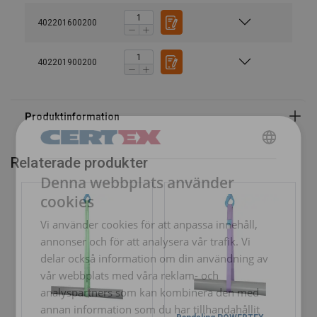
Ytbehandling:
402201600200
Standard:
Säkerhetsfaktor:
402201900200
Klass:
Relaterade produkter
SWEDISH
Denna webbplats använder
ENGLISH TRANSLATION
cookies
Vi använder cookies för att anpassa innehåll,
annonser och för att analysera vår trafik. Vi
delar också information om din användning av
vår webbplats med våra reklam- och
analyspartners som kan kombinera den med
annan information som du har tillhandahållit