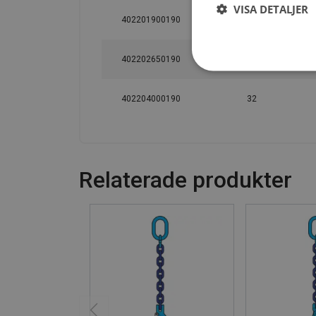
VISA DETALJER
402201900190
22
402202650190
26
402204000190
32
Relaterade produkter