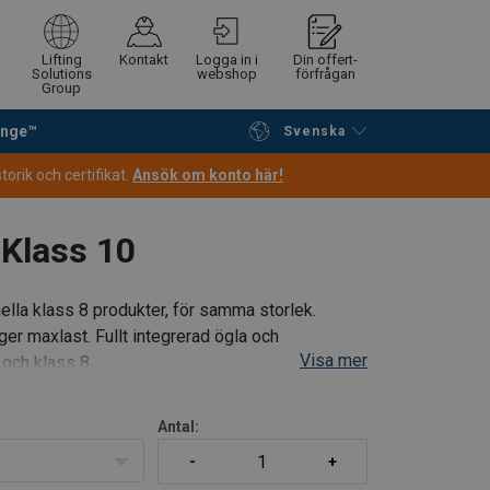
Lifting
Kontakt
Logga in i
Din offert-
Solutions
webshop
förfrågan
Group
ange™
Svenska
Fortsätt handla
Gå till kassan
orik och certifikat.
Ansök om konto här!
 Klass 10
nella klass 8 produkter, för samma storlek.
ger maxlast. Fullt integrerad ögla och
Visa mer
 och klass 8.
Antal: