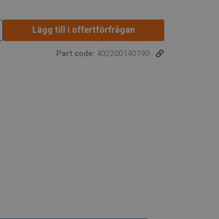
Lägg till i offertförfrågan
Part code:
402200140190