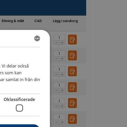
Ritning & mått
CAD
Lägg i varukorg
SWEDISH
ENGLISH TRANSLATION
. Vi delar också
ers som kan
r samlat in från din
Oklassificerade