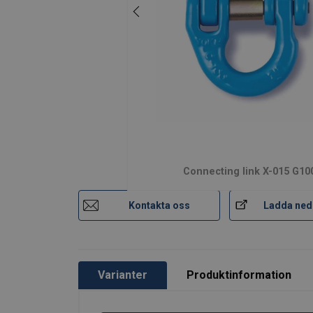
Material:
Märkning:
Arbetstemperatur:
Ytbehandling:
Connecting link X-015 G10
Standard:
Säkerhetsfaktor:
Kontakta oss
Ladda ned
Klass:
Varianter
Produktinformation