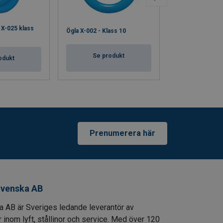
X-025 klass
Ögla X-002 - Klass 10
Ögla X-002W - K
Se produkt
Se pro
odukt
Prenumerera här
venska AB
AB är Sveriges ledande leverantör av
 inom lyft, stållinor och service. Med över 120