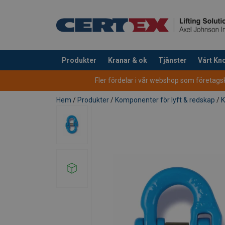
Produkter
Kranar & ok
Tjänster
Vårt K
tillagd i varukorg
Fler fördelar i vår webshop som företagsku
Hem
/
Produkter
/
Komponenter för lyft & redskap
/
K