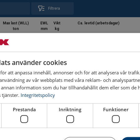
Filtrera
Max last (WLL)
EWL
Vikt
Ca. levtid (arbetsdagar)
ton
mm
kg
1,4
45
0,08
3
ats använder cookies
2,5
59
0,2
3
ör att anpassa innehåll, annonser och för att analysera vår trafik
användning av vår webbplats med våra reklam- och analyspartn
4
69
0,3
3
nnan information som du har tillhandahållit dem eller som de ha
tjänster.
Integritetspolicy
6,7
92
0,7
10
Prestanda
Inriktning
Funktioner
10
101
1,2
10
16
122
2,1
3