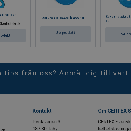
p CSX-176
Säkerhetskrok 
Lastkrok X-044/S klass 10
10
säkerhetskrok
Se produkt
Se pr
rodukt
h tips från oss? Anmäl dig till vårt
Kontakt
Om CERTEX S
Pentavägen 3
CERTEX Svenska 
187 30 Täby
helhetslösningar
syn