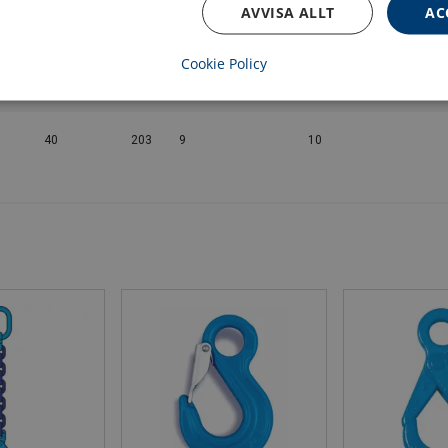
AVVISA ALLT
AC
19
152
3,5
3
Cookie Policy
26,5
162
4,8
10
40
203
9
10