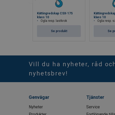
Kättingredskap CSX-175
Kättingredska
klass 10
klass 10
Ögla resp. lastkrok
Ögla resp. 
Se produkt
Se p
Vill du ha nyheter, råd oc
nyhetsbrev!
Genvägar
Tjänster
Nyheter
Service
Produkter
Fortlöpande till