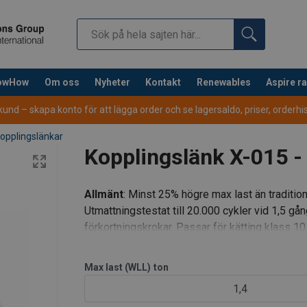
nowHow
Om oss
Nyheter
Kontakt
Renewables
Aspire r
nd – skapa konto för att lägga order och se lagersaldo, priser, orderhist
opplingslänkar
Kopplingslänk X-015 -
Allmänt
: Minst 25% högre max last än traditio
Utmattningstestat till 20.000 cykler vid 1,5 gån
förkortningskrokar. Passar för kätting klass 10
Max last (WLL)
ton
1,4