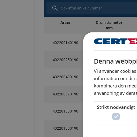
Art.nr
Chain diameter
mm
402200140190
6
Denna webbpl
402200250190
7-8
Vi använder cookies f
information om din 
402200400190
10
kombinera den med a
användning av deras 
402200670190
13
Strikt nödvändigt
402201000190
16
402201600190
20