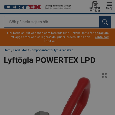
Din offert-
Meny
förfrågan
Sök
tillagd i varukorg
Fler fördelar i vår webshop som företagskund – skapa konto för
Ansök om
att lägga order och se lagersaldo, priser, orderhistorik och
konto här!
certifikat.
Hem
/
Produkter
/
Komponenter för lyft & redskap
Lyftögla POWERTEX LPD