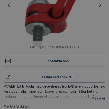
Lifting Point POWERTEX LPD
Kontakta oss
Ladda ned som PDF
POWERTEX lyftögla med decentrerad led.
LPD är en robust lösning
för industriella miljöer som kräver precision och hållbarhet vid
materialhantering. Denna lyftögla är konstruerad för att rotera
Visa mer
360 grader och kan lutas upp till 150 grader, vilket ger ett
mångsidigt rörelseomfång. Den uni
Max last (WLL)
ton