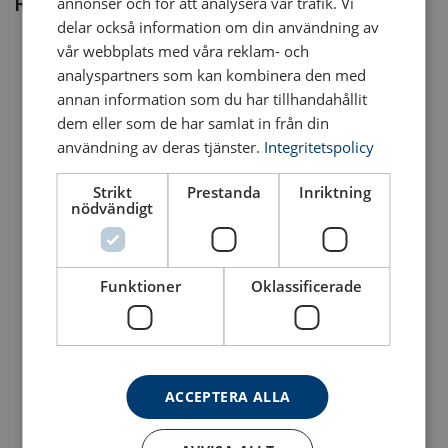
Relaterade produkter
annonser och för att analysera vår trafik. Vi
delar också information om din användning av
vår webbplats med våra reklam- och
analyspartners som kan kombinera den med
Hållbar ytbehandling:
annan information som du har tillhandahållit
dem eller som de har samlat in från din
.
användning av deras tjänster.
Integritetspolicy
Överensstämmelse med standard:
Strikt
Prestanda
Inriktning
nödvändigt
Schackel POWERTEX
Lyrschackel POWERTEX
PDSB
PBSB
Pålitlig:
Designad med en säkerhetsfaktor på minst 4 i
Med säkerhetsbult och mutter med saxsprint i rostfritt stål
Med säkerhetsbult och mutter med saxsprint i rostfritt stål
de avsedda lastningsriktningarna, vilket erbjuder en
Funktioner
Oklassificerade
säker lyftupplevelse.
Se produkt
Se produkt
Kvalitetssäkring:
Varje komponent genomgår
sprickdetektering på fabriken, och alla smidda länkar
testas med provbelastning för att säkerställa
tillförlitlighet.
ACCEPTERA ALLA
Typprovning:
Varje modell genomgår fabriksprovning,