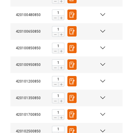
420100480850
420100650850
420100850850
420100950850
420101200850
420101350850
Bruksanvisning
Powertex-Shackle-User-Manual-ML-20260407.pdf
420101700850
420102500850