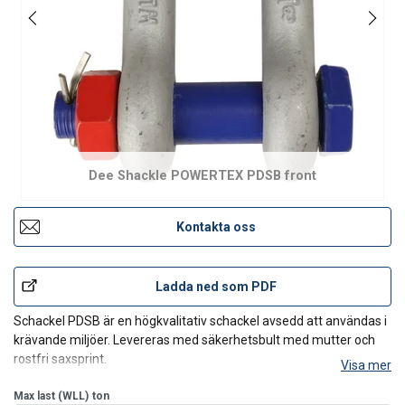
Dee Shackle POWERTEX PDSB front
Kontakta oss
Ladda ned som PDF
Schackel PDSB är en högkvalitativ schackel avsedd att användas i
krävande miljöer. Levereras med säkerhetsbult med mutter och
rostfri saxsprint.
Visa mer
Schackeln överensstämmer med EN 13889 och uppfyller
prestandakraven i den amerikanska federala specifikationen RR-
Max last (WLL)
ton