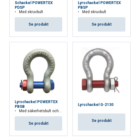
Standard:
Schackel POWERTEX
Lyrschackel POWERTEX
PDSP
PBSP
Med skruvbult
Säkerhetsfaktor:
Med skruvbult
Klass:
ACCEPTERA ALLA
Se produkt
Se produkt
AVVISA ALLT
VISA DETALJER
Cookie Policy
Lyrschackel POWERTEX
Lyrschackel G-2130
PBSB
Med säkerhetsbult och mutter med saxsprint i rostfritt stål
Se produkt
Se produkt