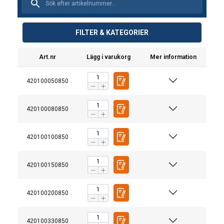
FILTER & KATEGORIER
Art.nr
Lägg i varukorg
Mer information
420100050850
420100080850
420100100850
420100150850
420100200850
420100330850