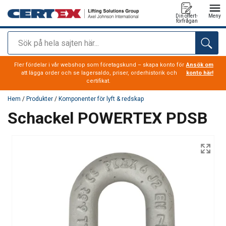
Din offert-
Meny
förfrågan
Sök
tillagd i varukorg
Fler fördelar i vår webshop som företagskund – skapa konto för
Ansök om
att lägga order och se lagersaldo, priser, orderhistorik och
konto här!
certifikat.
Hem
/
Produkter
/
Komponenter för lyft & redskap
Schackel POWERTEX PDSB