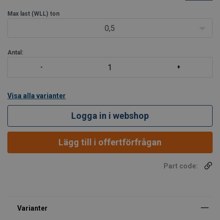
att kunna hanteras. Med grävmaskinskrokar med spärr.
Utförande
Max last (WLL)
: Svetsad rörbalkskonstruktion som ger god vrids
ton
0,5
Antal:
Visa alla varianter
Logga in i webshop
Lägg till i offertförfrågan
Part code: