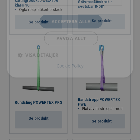
Kättingredskap CSX-176
Grävmaskinskrok -
klass 10
svetsbar 8-081
Ögla resp. säkerhetskrok
ACCEPTERA ALLA
Se produkt
Se produkt
AVVISA ALLT
VISA DETALJER
Cookie Policy
Bandstropp POWERTEX
Rundsling POWERTEX PRS
PWE
Flatvävda stroppar med invikta och förstärkta öglor
Se produkt
Se produkt