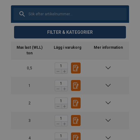
FILTER & KATEGORIER
Max last (WLL)
Lägg i varukorg
Mer information
ton
0,5
1
2
3
4