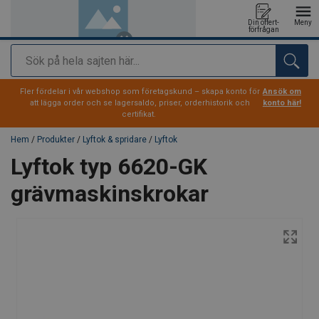
Din offert-
Meny
förfrågan
Sök
tillagd i varukorg
Fler fördelar i vår webshop som företagskund – skapa konto för
Ansök om
att lägga order och se lagersaldo, priser, orderhistorik och
konto här!
certifikat.
Hem
/
Produkter
/
Lyftok & spridare
/
Lyftok
Lyftok typ 6620-GK
grävmaskinskrokar