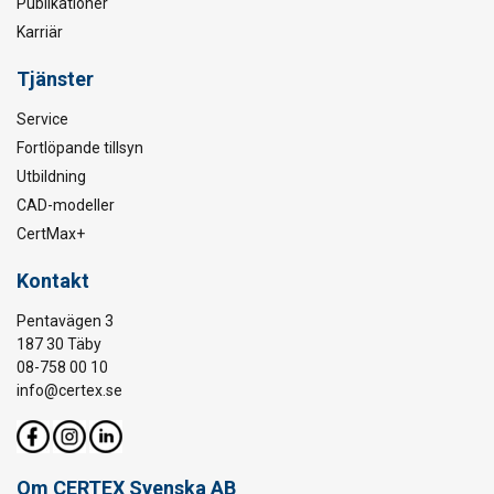
Publikationer
Karriär
Tjänster
Service
Fortlöpande tillsyn
Utbildning
CAD-modeller
CertMax+
Kontakt
Pentavägen 3
187 30 Täby
08-758 00 10
info@certex.se
Om CERTEX Svenska AB