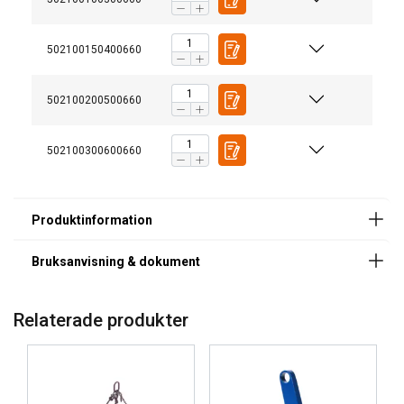
Bruksanvisning
Märkning:
Terrier-TNMK-User-Manual-NO-SE-DK-FI-
502100150400660
Ytbehandling:
4311001.pdf
Standard:
502100200500660
502100300600660
SWEDISH
Denna webbplats använder
ENGLISH TRANSLATION
cookies
Relaterade produkter
Vi använder cookies för att anpassa innehåll,
annonser och för att analysera vår trafik. Vi
delar också information om din användning av
vår webbplats med våra reklam- och