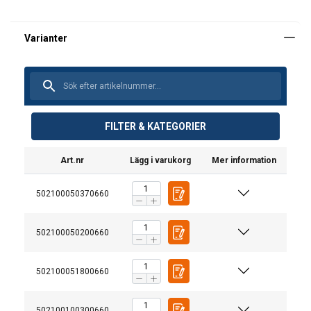
FILTER & KATEGORIER
Art.nr
Lägg i varukorg
Mer information
502100050370660
502100050200660
502100051800660
502100100300660