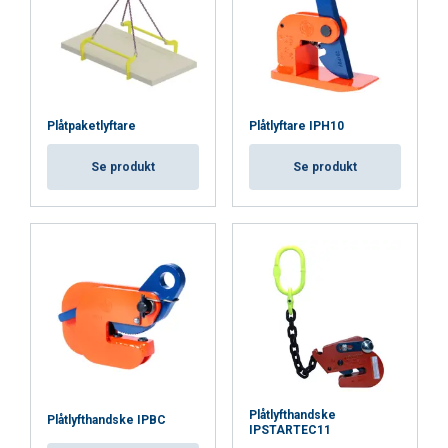
analyspartners som kan kombinera den med
annan information som du har tillhandahållit
dem eller som de har samlat in från din
användning av deras tjänster.
Integritetspolicy
Strikt
Prestanda
Inriktning
Plåtpaketlyftare
Plåtlyftare IPH10
nödvändigt
Se produkt
Se produkt
Funktioner
Oklassificerade
ACCEPTERA ALLA
AVVISA ALLT
Plåtlyfthandske
Plåtlyfthandske IPBC
VISA DETALJER
IPSTARTEC11