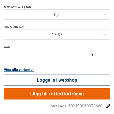
Efter lyft och hantering, lämnar klorna inga märken. Klon är låst i
både stängt och i öppet
Max last (WLL)
ton
0,5
Jaw width
mm
17-37
Antal:
Visa alla varianter
Logga in i webshop
Lägg till i offertförfrågan
502100050370660
Part code: