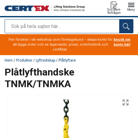
Din offert-
Meny
förfrågan
Sök
tillagd i varukorg
Fler fördelar i vår webshop som företagskund – skapa konto för
Ansök om
att lägga order och se lagersaldo, priser, orderhistorik och
konto här!
certifikat.
Hem
/
Produkter
/
Lyftredskap
/
Plåtlyftare
Plåtlyfthandske
TNMK/TNMKA