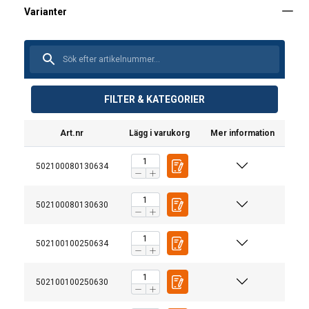
FILTER & KATEGORIER
Art.nr
Lägg i varukorg
Mer information
502100080130634
502100080130630
502100100250634
502100100250630