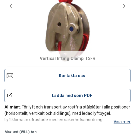
Vertical lifting Clamp TS-R
Kontakta oss
Ladda ned som PDF
Allmänt
: För lyft och transport av rostfria stålplåtar i alla positioner
(horisontellt, vertikalt och sidlängs), med ledad lyftbygel.
Lyftklorna är utrustade med en säkerhetsanordning
Visa mer
som säkerställer att klon inte glider när lasten lyfts eller sänks.
Klon är låst i både stängt och
Max last (WLL)
ton