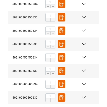
502100200350634
502100200350630
502100300350634
502100300350630
502100450450634
502100450450630
502100600500634
Bruksanvisning
Terrier-Vertical-Lifting-Clamps-User-Manual-NO-SE-
502100600500630
Märkning:
DK-FI.pdf
SWEDISH