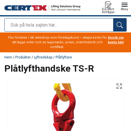
Din offert-
Meny
förfrågan
Sök
tillagd i varukorg
Fler fördelar i vår webshop som företagskund – skapa konto för
Ansök om
att lägga order och se lagersaldo, priser, orderhistorik och
konto här!
certifikat.
Hem
/
Produkter
/
Lyftredskap
/
Plåtlyftare
Plåtlyfthandske TS-R