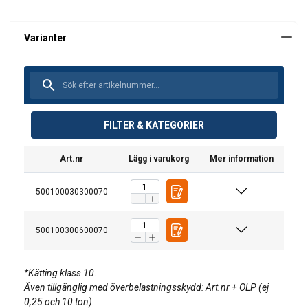
UTGÅENDE
FILTER & KATEGORIER
Ersättningsprodukt:
Spaklyftblock POWERTEX PCB-S2
Art.nr
Lägg i varukorg
Mer information
Bruksanvisning
500100030300070
User Manual Powertex Chain Block (SE).pdf
500100300600070
*Kätting klass 10.
Även tillgänglig med överbelastningsskydd: Art.nr + OLP (ej
0,25 och 10 ton).