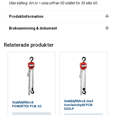
Utan kätting: Art.nr = sista siffran 00 istället för 30 eller 60.
Tillgängliga max last(WLL i ton):
Tillgängliga lyfthöjder:
Antal kättingfall:
Relaterade produkter
Material:
Märkning:
Ytbehandling:
Standard:
Säkerhetsfaktor:
Snabblyftblock med
Snabblyftblock
överlastskydd PCB-
POWERTEX PCB-S2
S2OLP