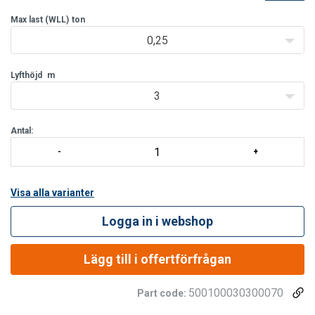
POWERTEX snabblyftblock är kompakt konstruerad vilket innebär
låg bygghöjd och låg egenvikt. Blocket är försett med säker och
Max last (WLL)
ton
välskyddad automatisk lasttrycksbroms. Kätting behandlad med
0,25
COROLIM® ko
Lyfthöjd
m
3
Antal:
Visa alla varianter
Logga in i webshop
Lägg till i offertförfrågan
500100030300070
Part code: