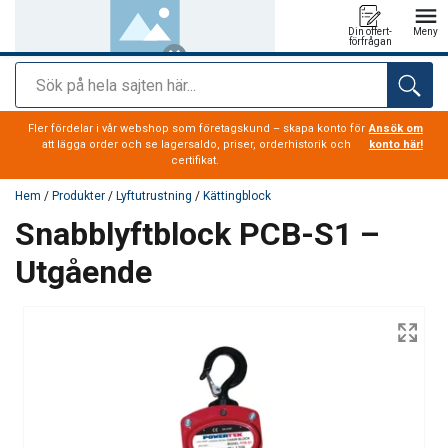
Din offert-
Meny
förfrågan
Sök
tillagd i varukorg
Fler fördelar i vår webshop som företagskund – skapa konto för
Ansök om
att lägga order och se lagersaldo, priser, orderhistorik och
konto här!
certifikat.
Hem
/
Produkter
/
Lyftutrustning
/
Kättingblock
Snabblyftblock PCB-S1 –
Utgående