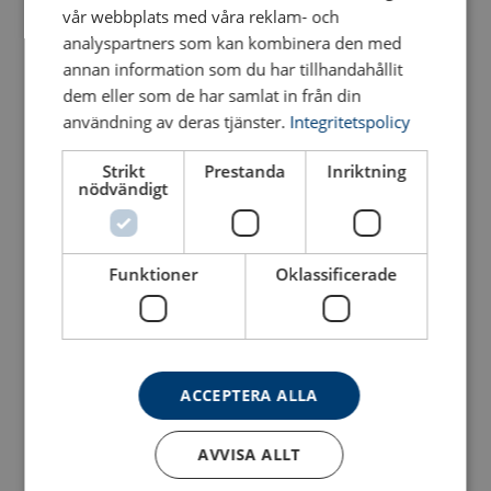
vår webbplats med våra reklam- och
analyspartners som kan kombinera den med
annan information som du har tillhandahållit
dem eller som de har samlat in från din
användning av deras tjänster.
Integritetspolicy
Strikt
Prestanda
Inriktning
Spaklyftblock POWERTEX
Spaklyftblock Aluminium
nödvändigt
PLH-S2
POWERTEX PALH-S1
Se produkt
Se produkt
Tillgängliga max last(WLL i ton):
Funktioner
Oklassificerade
Tillgängliga lyftlängder:
Antal tillgängliga kättingfall:
Antal tillgängliga lyftkättingar(mm):
ACCEPTERA ALLA
Material:
Märkning:
AVVISA ALLT