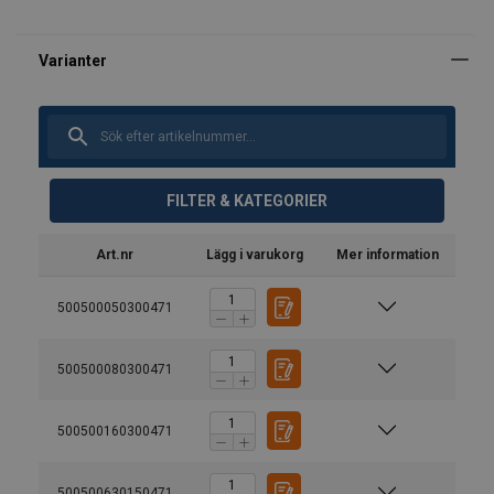
FILTER & KATEGORIER
Art.nr
Lägg i varukorg
Mer information
500500050300471
500500080300471
500500160300471
500500630150471