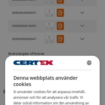
Bruksanvisning
500500630300471
User Manual Powertex Lever Hoist PLH-S2 (SE).pdf
500500900150471
Legala dokument
500500900300471
Powertex-Lever-Hoist-PLH-S2OLP-DoC-ML-
20251003.pdf
Andra längder offereras.
SWEDISH
Denna webbplats använder
ENGLISH TRANSLATION
cookies
Relaterade produkter
Vi använder cookies för att anpassa innehåll,
annonser och för att analysera vår trafik. Vi
delar också information om din användning av