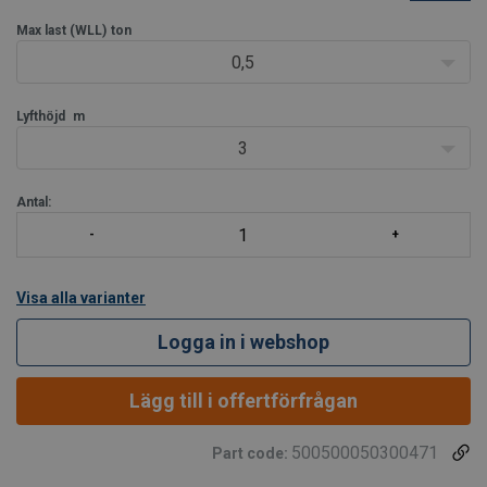
överlastskydd
, som säkrar att blocket inte blir överbelastat och
skyddar därmed blocket från eventuell skada som överlast/p>
Max last (WLL)
ton
0,5
Lyfthöjd
m
3
Antal:
Visa alla varianter
Logga in i webshop
Lägg till i offertförfrågan
500500050300471
Part code: