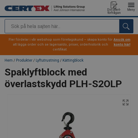
Din offert-
Meny
förfrågan
Sök
tillagd i varukorg
Fler fördelar i vår webshop som företagskund – skapa konto för
Ansök om
att lägga order och se lagersaldo, priser, orderhistorik och
konto här!
certifikat.
Hem
/
Produkter
/
Lyftutrustning
/
Kättingblock
Spaklyftblock med
överlastskydd PLH-S2OLP