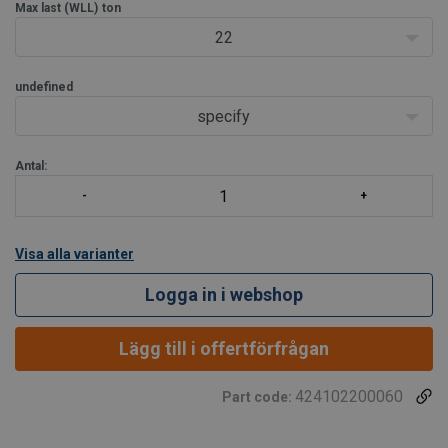
krok försedd med spärr. Skiva med bronsbussning för 2-4 tons
Max last (WLL)
ton
blocken medan större storlekarna har r
22
undefined
specify
Antal:
Visa alla varianter
Logga in i webshop
Lägg till i offertförfrågan
424102200060
Part code: