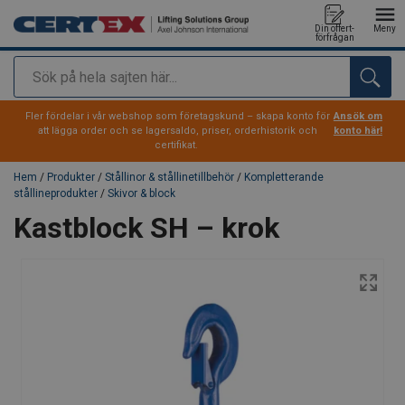
Din offert-
Meny
förfrågan
Sök
tillagd i varukorg
Fler fördelar i vår webshop som företagskund – skapa konto för
Ansök om
att lägga order och se lagersaldo, priser, orderhistorik och
konto här!
certifikat.
Hem
/
Produkter
/
Stållinor & stållinetillbehör
/
Kompletterande
stållineprodukter
/
Skivor & block
Kastblock SH – krok