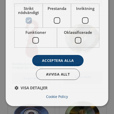
Se produkt
Strikt
Prestanda
Inriktning
nödvändigt
Funktioner
Oklassificerade
ACCEPTERA ALLA
Kastblock med krok
Linskiva 8000
POWERTEX PSBH-S2
AVVISA ALLT
Se produkt
Se produkt
VISA DETALJER
Cookie Policy