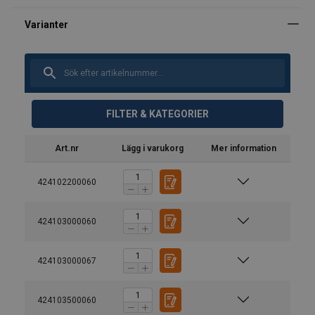
FILTER & KATEGORIER
Art.nr
Lägg i varukorg
Mer information
424102200060
424103000060
424103000067
Material:
Märkning:
Ytbehandling:
424103500060