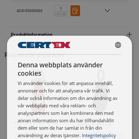
424105000060
Relaterade produkter
SWEDISH
Denna webbplats använder
ENGLISH TRANSLATION
cookies
Vi använder cookies för att anpassa innehåll,
annonser och för att analysera vår trafik. Vi
delar också information om din användning av
vår webbplats med våra reklam- och
analyspartners som kan kombinera den med
annan information som du har tillhandahållit
Kastblock med schackel
Kastblock med ögla
dem eller som de har samlat in från din
POWERTEX PSBS-S2
användning av deras tjänster.
Integritetspolicy
Se produkt