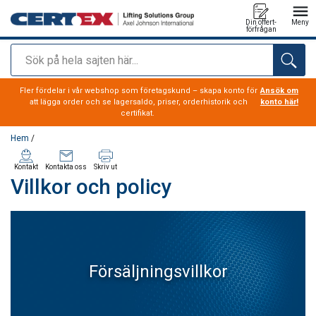
Din offert-
Meny
förfrågan
Sök
tillagd i varukorg
Fler fördelar i vår webshop som företagskund – skapa konto för
Ansök om
att lägga order och se lagersaldo, priser, orderhistorik och
konto här!
certifikat.
Hem
/
Kontakt
Kontakta oss
Skriv ut
Villkor och policy
Försäljningsvillkor