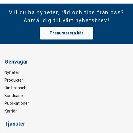
användning av deras tjänster.
Integritetspolicy
Vill du ha nyheter, råd och tips från oss?
Anmäl dig till vårt nyhetsbrev!
Strikt
Prestanda
Inriktning
nödvändigt
Prenumerera här
Funktioner
Oklassificerade
Genvägar
Nyheter
Produkter
ACCEPTERA ALLA
Din bransch
Kundcase
AVVISA ALLT
Publikationer
Karriär
VISA DETALJER
Cookie Policy
Tjänster