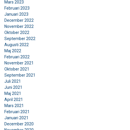
Mars 2023
Februari 2023
Januari 2023
SWEDISH
December 2022
Denna webbplats använder
ENGLISH TRANSLATION
November 2022
cookies
Oktober 2022
September 2022
Vi använder cookies för att anpassa innehåll,
Augusti 2022
annonser och för att analysera vår trafik. Vi
Maj 2022
delar också information om din användning av
Februari 2022
vår webbplats med våra reklam- och
November 2021
Oktober 2021
analyspartners som kan kombinera den med
September 2021
annan information som du har tillhandahållit
Juli 2021
dem eller som de har samlat in från din
Juni 2021
användning av deras tjänster.
Integritetspolicy
Maj 2021
April 2021
Strikt
Prestanda
Inriktning
Mars 2021
nödvändigt
Februari 2021
Januari 2021
December 2020
November 2020