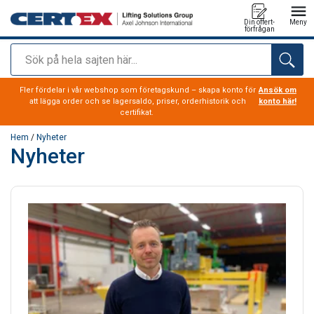
Din offert-
Meny
förfrågan
Sök
tillagd i varukorg
Fler fördelar i vår webshop som företagskund – skapa konto för
Ansök om
att lägga order och se lagersaldo, priser, orderhistorik och
konto här!
certifikat.
Hem
/
Nyheter
Nyheter