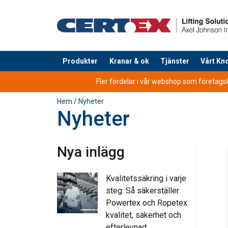
Produkter
Kranar & ok
Tjänster
Vårt K
tillagd i varukorg
Fler fördelar i vår webshop som företagsku
Hem
/
Nyheter
Nyheter
Nya inlägg
Kvalitetssäkring i varje
steg: Så säkerställer
Powertex och Ropetex
kvalitet, säkerhet och
efterlevnad