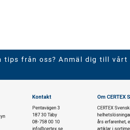
h tips från oss? Anmäl dig till vårt
Kontakt
Om CERTEX S
Pentavägen 3
CERTEX Svenska 
187 30 Täby
helhetslösningar
syn
08-758 00 10
års erfarenhet, 
info@certex.se
artiklar i sortim