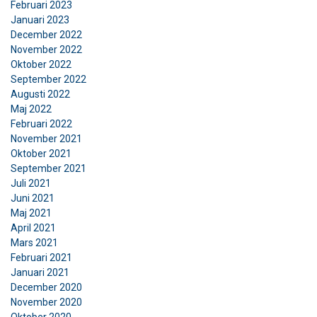
Februari 2023
Januari 2023
SWEDISH
December 2022
Denna webbplats använder
November 2022
ENGLISH TRANSLATION
Oktober 2022
cookies
September 2022
Vi använder cookies för att anpassa innehåll,
Augusti 2022
Maj 2022
annonser och för att analysera vår trafik. Vi
Februari 2022
delar också information om din användning av
November 2021
vår webbplats med våra reklam- och
Oktober 2021
analyspartners som kan kombinera den med
September 2021
annan information som du har tillhandahållit
Juli 2021
dem eller som de har samlat in från din
Juni 2021
användning av deras tjänster.
Integritetspolicy
Maj 2021
April 2021
Mars 2021
Strikt
Prestanda
Inriktning
nödvändigt
Februari 2021
Januari 2021
December 2020
November 2020
Funktioner
Oklassificerade
Oktober 2020