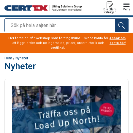
Din offert-
Meny
förfrågan
Sök
tillagd i varukorg
Fler fördelar i vår webshop som företagskund – skapa konto för
Ansök om
att lägga order och se lagersaldo, priser, orderhistorik och
konto här!
certifikat.
Hem
/
Nyheter
Nyheter