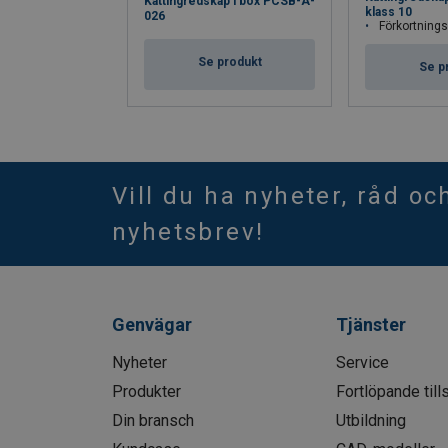
Kättingredskap i box PCSB-A-
klass 10
026
Förkortnings- r
Se produkt
Se p
Vill du ha nyheter, råd oc
nyhetsbrev!
Genvägar
Tjänster
Nyheter
Service
Produkter
Fortlöpande till
Din bransch
Utbildning