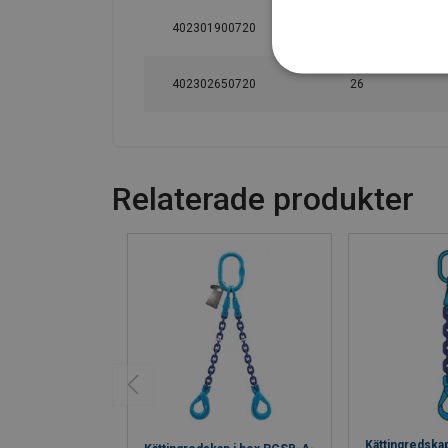
402301900720
22
402302650720
26
Relaterade produkter
Kättingredska