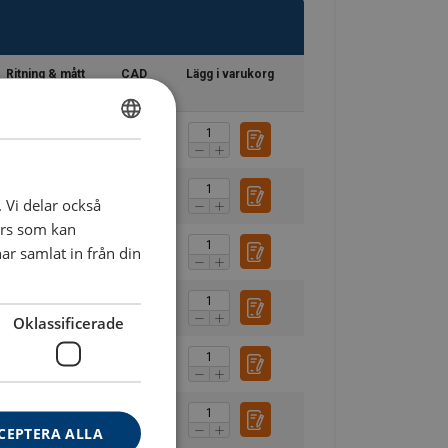
Ritning & mått
CAD
Lägg i varukorg
SWEDISH
ENGLISH TRANSLATION
. Vi delar också
ers som kan
r samlat in från din
Oklassificerade
CEPTERA ALLA