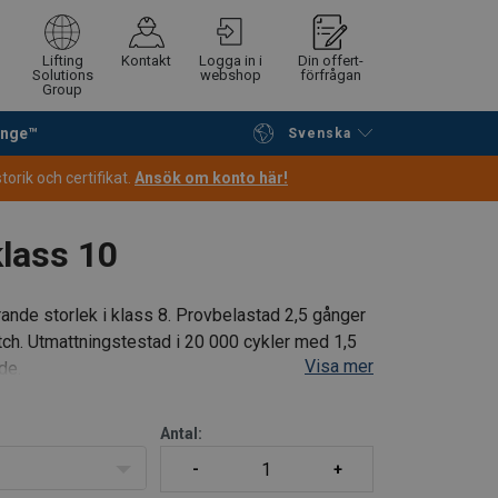
Lifting
Kontakt
Logga in i
Din offert-
Solutions
webshop
förfrågan
Group
ange™
Svenska
Fortsätt handla
Gå till kassan
orik och certifikat.
Ansök om konto här!
lass 10
ande storlek i klass 8. Provbelastad 2,5 gånger
atch. Utmattningstestad i 20 000 cykler med 1,5
Visa mer
de.
Antal: