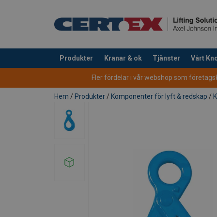
Produkter
Kranar & ok
Tjänster
Vårt K
tillagd i varukorg
Fler fördelar i vår webshop som företagsku
Hem
/
Produkter
/
Komponenter för lyft & redskap
/
K