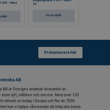
Kopplingslänk X-015 - Klass
Stållinestropp 
X-026 - klass
10
Se pro
Se produkt
odukt
Prenumerera här
venska AB
AB är Sveriges ledande leverantör av
 inom lyft, stållinor och service. Med över 120
ett nätverk av bolag i Europa och fler än 7000
entet kan vi hjälpa våra kunder att hitta den bästa