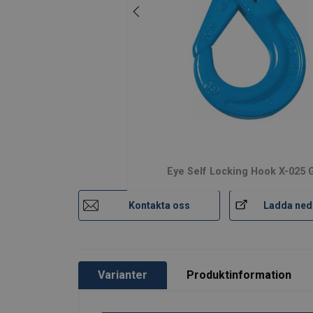
Material:
Märkning:
Arbetstemperatur:
Ytbehandling:
Standard:
Säkerhetsfaktor:
Klass:
Eye Self Locking Hook X-025 
Kontakta oss
Ladda ned
Varianter
Produktinformation