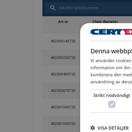
Art.nr
Chain diameter
mm
402300140720
6
Denna webbpl
402300250720
7-8
Vi använder cookies f
information om din 
kombinera den med a
402300400720
10
användning av deras 
402300670720
13
Strikt nödvändigt
402301000720
16
402301600720
20
VISA DETALJER