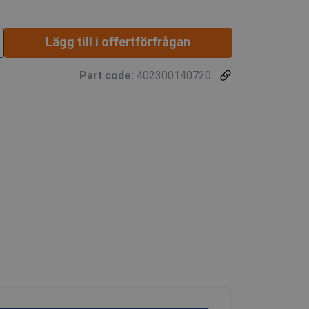
Lägg till i offertförfrågan
Part code:
402300140720