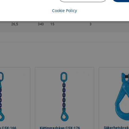
19
319
12,5
3
Cookie Policy
26,5
343
15
3
Säkerhetskro
p CSX-166
Kättingredskap CSX-176