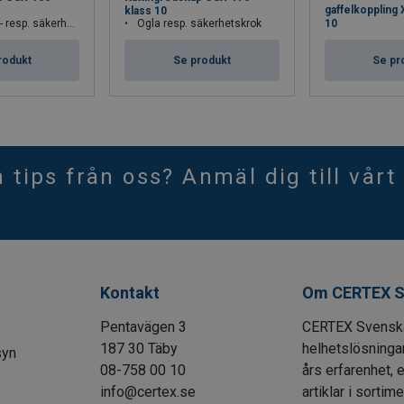
gaffelkoppling 
klass 10
esp. säkerhetskrok
Ögla resp. säkerhetskrok
10
rodukt
Se produkt
Se pr
h tips från oss? Anmäl dig till vårt
Kontakt
Om CERTEX S
Pentavägen 3
CERTEX Svenska 
187 30 Täby
helhetslösningar
syn
08-758 00 10
års erfarenhet, 
info@certex.se
artiklar i sortim