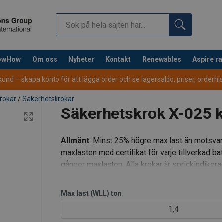
nowHow
Om oss
Nyheter
Kontakt
Renewables
Aspire r
nd – skapa konto för att lägga order och se lagersaldo, priser, orderhist
rokar
/
Säkerhetskrokar
Säkerhetskrok X-025 k
Allmänt
: Minst 25% högre max last än motsvar
maxlasten med certifikat för varje tillverkad b
gånger maxlasten. Alla krokar är sprickindikera
Max last (WLL)
ton
1,4