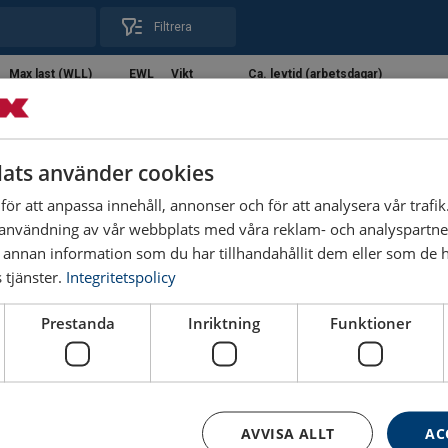
Filtrera
Max last (WLL)
EWL
Vikt
Ca. levtid (arbetsdagar)
ton
mm
kg
1,4
110
0,5
10
ats använder cookies
2,5
136
0,8
3
ör att anpassa innehåll, annonser och för att analysera vår trafik
användning av vår webbplats med våra reklam- och analyspartn
nnan information som du har tillhandahållit dem eller som de ha
4
167
1,5
10
tjänster.
Integritetspolicy
6,7
207
3
3
Prestanda
Inriktning
Funktioner
10
252
5,8
3
16
290
10
3
AVVISA ALLT
AC