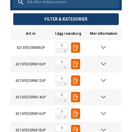
FILTER & KATEGORIER
Art.nr
Lägg i varukorg
Mer information
4215FEDSRM8UP
4215FEDSRM10UP
4215FEDSRM12UP
4215FEDSRM14UP
4215FEDSRM16UP
Material:
Märkning:
Bruksanvisning
4215FEDSRM18UP