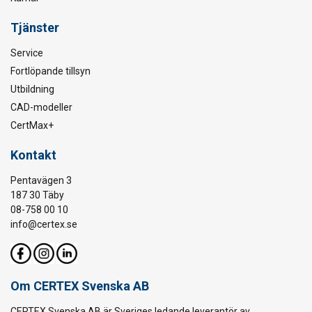
Tjänster
Service
Fortlöpande tillsyn
Utbildning
CAD-modeller
CertMax+
Kontakt
Pentavägen 3
187 30 Täby
08-758 00 10
info@certex.se
Om CERTEX Svenska AB
CERTEX Svenska AB är Sveriges ledande leverantör av