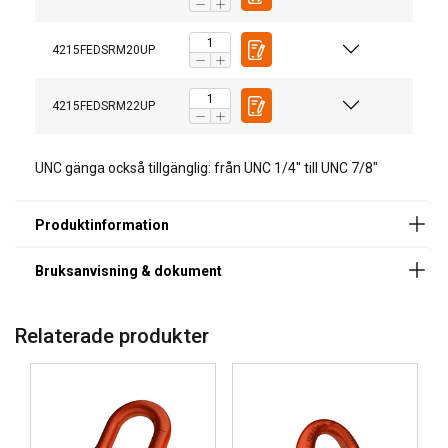
Codipro-Swivel-Lifting-Rings-Instruction-Manual-ML-
11.2024.pdf
4215FEDSRM20UP
Standard:
med undantag för klass/WLL (maxlast).
4215FEDSRM22UP
Legala dokument
Säkerhetsfaktor:
Codipro-Female-Double-Swivel-Ring-FE-DSR-UP-
UNC gänga också tillgänglig: från UNC 1/4" till UNC 7/8"
DoC-ML-202509.pdf
Relaterade produkter