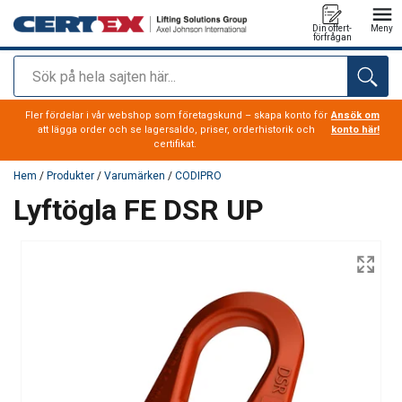
Din offert-
Meny
förfrågan
Sök
tillagd i varukorg
Fler fördelar i vår webshop som företagskund – skapa konto för
Ansök om
att lägga order och se lagersaldo, priser, orderhistorik och
konto här!
certifikat.
Hem
/
Produkter
/
Varumärken
/
CODIPRO
Lyftögla FE DSR UP