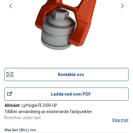
Kontakta oss
Ladda ned som PDF
Allmänt:
Lyftögla FE DSR UP
Tillåter användning av existerande fästpunkter.
Roterbar under last.
Visa mer
Vid behov kan produkten certifieras för surrning.
Max last (WLL)
ton