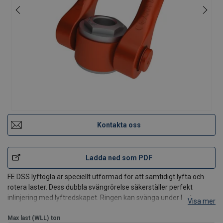
Kontakta oss
Ladda ned som PDF
FE DSS lyftögla är speciellt utformad för att samtidigt lyfta och
rotera laster. Dess dubbla svängrörelse säkerställer perfekt
inlinjering med lyftredskapet. Ringen kan svänga under last.
Visa mer
Ringen kan svängas 180° och har en rotationsradie på 360°.
Max last (WLL)
ton