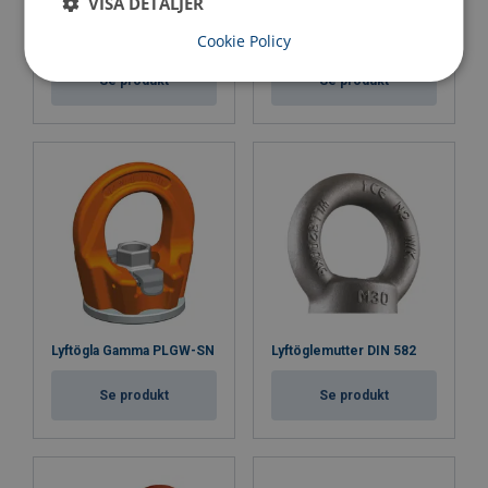
VISA DETALJER
Lyftögla FE DSR UP
Lyftögla FE SEB UP
Cookie Policy
Se produkt
Se produkt
Lyftögla Gamma PLGW-SN
Lyftöglemutter DIN 582
Se produkt
Se produkt