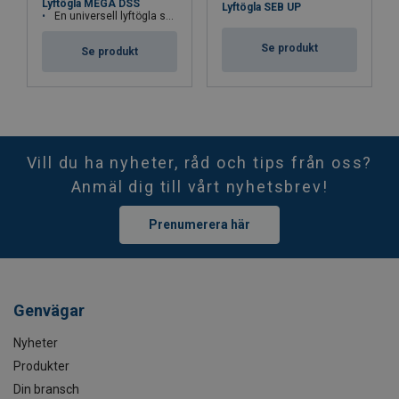
Lyftögla MEGA DSS
Lyftögla SEB UP
En universell lyftögla som kan rotera under lyft. För last upp till 48 ton.
Se produkt
Se produkt
Vill du ha nyheter, råd och tips från oss?
Anmäl dig till vårt nyhetsbrev!
Prenumerera här
Genvägar
Nyheter
Produkter
Din bransch