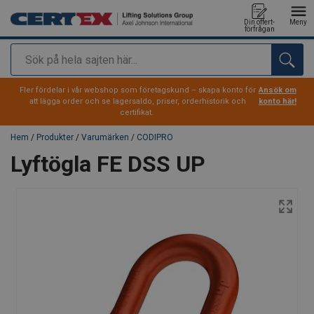
Din offert-
Meny
förfrågan
Sök
tillagd i varukorg
Fler fördelar i vår webshop som företagskund – skapa konto för
Ansök om
att lägga order och se lagersaldo, priser, orderhistorik och
konto här!
certifikat.
Hem
/
Produkter
/
Varumärken
/
CODIPRO
Lyftögla FE DSS UP