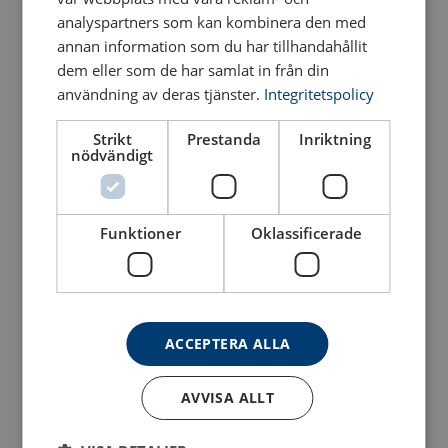
analyspartners som kan kombinera den med
annan information som du har tillhandahållit
dem eller som de har samlat in från din
användning av deras tjänster.
Integritetspolicy
Strikt
Prestanda
Inriktning
nödvändigt
Lyftögla SS FE DSS -
Lyftögla SS FE DSR M -
Rostfri
Rostfri
Funktioner
Oklassificerade
Se produkt
Se produkt
ACCEPTERA ALLA
AVVISA ALLT