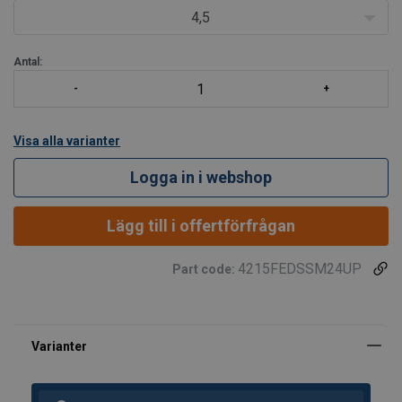
Egenskaper:
4,5
Svängbar under last
Kan användas
Antal:
Visa alla varianter
Logga in i webshop
Lägg till i offertförfrågan
4215FEDSSM24UP
Part code: