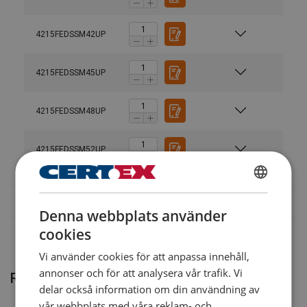
4215FEDSSM42UP
Bruksanvisning
Codipro-Swivel-Lifting-Rings-Instruction-Manual-ML-
4215FEDSSM45UP
11.2024.pdf
4215FEDSSM48UP
Material:
Legala dokument
Märkning:
4215FEDSSM52UP
Codipro-Female-Double-Swivel-Shackle-FE-DSS-UP-
DoC-ML-202509.pdf
SWEDISH
Denna webbplats använder
Arbetstemperatur:
ENGLISH TRANSLATION
Standard:
cookies
med undantag för klass/WLL (maxlast).
Vi använder cookies för att anpassa innehåll,
Säkerhetsfaktor:
annonser och för att analysera vår trafik. Vi
Relaterade produkter
delar också information om din användning av
vår webbplats med våra reklam- och