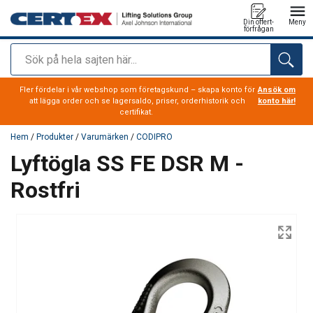
Din offert-
Meny
förfrågan
Sök
tillagd i varukorg
Fler fördelar i vår webshop som företagskund – skapa konto för
Ansök om
att lägga order och se lagersaldo, priser, orderhistorik och
konto här!
certifikat.
Hem
/
Produkter
/
Varumärken
/
CODIPRO
Lyftögla SS FE DSR M -
Rostfri