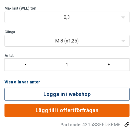
att den linjerar sig perfekt med slinget.
Funktioner:
Max last (WLL)
ton
Roterbar under belastning.
0,3
Gänga
M 8 (x1,25)
Antal:
Visa alla varianter
Logga in i webshop
Lägg till i offertförfrågan
4215SSFEDSRM8
Part code: