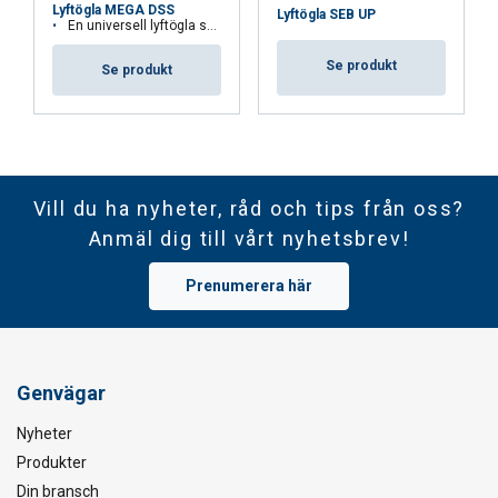
Lyftögla MEGA DSS
Lyftögla SEB UP
En universell lyftögla som kan rotera under lyft. För last upp till 48 ton.
Se produkt
Se produkt
Vill du ha nyheter, råd och tips från oss?
Anmäl dig till vårt nyhetsbrev!
Prenumerera här
Genvägar
Nyheter
Produkter
Din bransch