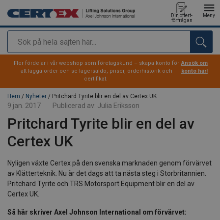
Din offert-
Meny
förfrågan
Sök
tillagd i varukorg
Fler fördelar i vår webshop som företagskund – skapa konto för
Ansök om
att lägga order och se lagersaldo, priser, orderhistorik och
konto här!
certifikat.
Hem
/
Nyheter
/ Pritchard Tyrite blir en del av Certex UK
9 jan. 2017
Publicerad av:
Julia Eriksson
Pritchard Tyrite blir en del av
Certex UK
Nyligen växte Certex på den svenska marknaden genom förvärvet
av Klätterteknik. Nu är det dags att ta nästa steg i Storbritannien.
Pritchard Tyrite och TRS Motorsport Equipment blir en del av
Certex UK.
Så här skriver Axel Johnson International om förvärvet: