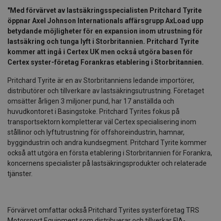
"Med förvärvet av lastsäkringsspecialisten Pritchard Tyrite
öppnar Axel Johnson Internationals affärsgrupp AxLoad upp
betydande möjligheter för en expansion inom utrustning för
lastsäkring och tunga lyft i Storbritannien. Pritchard Tyrite
kommer att ingå i Certex UK men också utgöra basen för
Certex syster-företag Forankras etablering i Storbritannien.
Pritchard Tyrite är en av Storbritanniens ledande importörer,
distributörer och tillverkare av lastsäkringsutrustning. Företaget
omsätter årligen 3 miljoner pund, har 17 anställda och
huvudkontoret i Basingstoke. Pritchard Tyrites fokus på
transportsektorn kompletterar väl Certex specialisering inom
stållinor och lyftutrustning för offshoreindustrin, hamnar,
byggindustrin och andra kundsegment. Pritchard Tyrite kommer
också att utgöra en första etablering i Storbritannien för Forankra,
koncernens specialister på lastsäkringsprodukter och relaterade
tjänster.
Förvärvet omfattar också Pritchard Tyrites systerföretag TRS
Motorsport Equipment som distribuerar och tillverkar FIA-