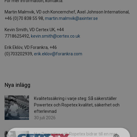
För mer information, kontakta:
Martin Malmvik, VD och Koncernchef, Axel Johnson International,
+46 (0)70 838 55 98,
martin.malmvik@axinter.se
Kevin Smith, VD Certex UK, +44
7718625492,
kevin.smith@certex.co.uk
Erik Eklöv, VD Forankra, +46
(0)703202939,
erik.eklov@forankra.com
Nya inlägg
Kvalitetssäkring i varje steg: Så säkerställer
Powertex och Ropetex kvalitet, säkerhet och
efterlevnad
30 juli 2026
Hur Powertex och Ropetex bidrar till en mer