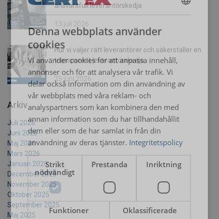
ansvarsfull leverantörskedja
SWEDISH
13 juli 2026
Denna webbplats använder
ENGLISH TRANSLATION
cookies
Hur vi väljer rätt leverantörer och säkerställer en
Vi använder cookies för att anpassa innehåll,
transparent leverantörskedja
annonser och för att analysera vår trafik. Vi
25 juni 2026
delar också information om din användning av
vår webbplats med våra reklam- och
Arkiv
analyspartners som kan kombinera den med
annan information som du har tillhandahållit
Juli 2026
dem eller som de har samlat in från din
Juni 2026
användning av deras tjänster.
Integritetspolicy
Maj 2026
Mars 2026
Strikt
Prestanda
Inriktning
Januari 2026
nödvändigt
December 2025
November 2025
Oktober 2025
September 2025
Funktioner
Oklassificerade
Maj 2025