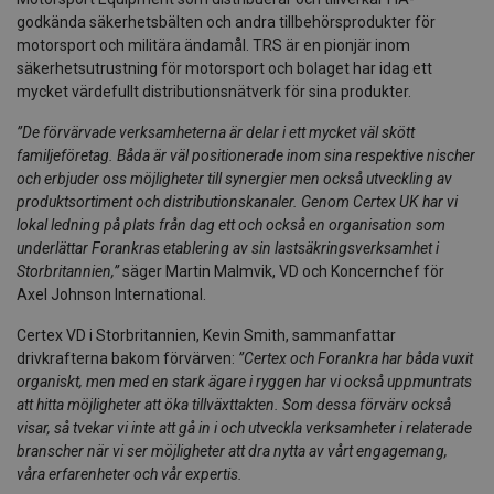
godkända säkerhetsbälten och andra tillbehörsprodukter för
motorsport och militära ändamål. TRS är en pionjär inom
säkerhetsutrustning för motorsport och bolaget har idag ett
mycket värdefullt distributionsnätverk för sina produkter.
”De förvärvade verksamheterna är delar i ett mycket väl skött
familjeföretag. Båda är väl positionerade inom sina respektive nischer
och erbjuder oss möjligheter till synergier men också utveckling av
produktsortiment och distributionskanaler. Genom Certex UK har vi
lokal ledning på plats från dag ett och också en organisation som
underlättar Forankras etablering av sin lastsäkringsverksamhet i
Storbritannien,”
säger Martin Malmvik, VD och Koncernchef för
Axel Johnson International.
Certex VD i Storbritannien, Kevin Smith, sammanfattar
drivkrafterna bakom förvärven:
”Certex och Forankra har båda vuxit
organiskt, men med en stark ägare i ryggen har vi också uppmuntrats
att hitta möjligheter att öka tillväxttakten. Som dessa förvärv också
visar, så tvekar vi inte att gå in i och utveckla verksamheter i relaterade
branscher när vi ser möjligheter att dra nytta av vårt engagemang,
våra erfarenheter och vår expertis.