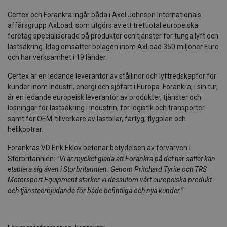
Certex och Forankra ingår båda i Axel Johnson Internationals
affärsgrupp AxLoad, som utgörs av ett trettiotal europeiska
företag specialiserade på produkter och tjänster för tunga lyft och
lastsäkring. Idag omsätter bolagen inom AxLoad 350 miljoner Euro
och har verksamhet i 19 länder.
Certex är en ledande leverantör av stållinor och lyftredskapför för
kunder inom industri, energi och sjöfart i Europa. Forankra, i sin tur,
är en ledande europeisk leverantör av produkter, tjänster och
lösningar för lastsäkring i industrin, för logistik och transporter
samt för OEM-tillverkare av lastbilar, fartyg, flygplan och
helikoptrar.
Forankras VD Erik Eklöv betonar betydelsen av förvärven i
Storbritannien:
”Vi är mycket glada att Forankra på det här sättet kan
etablera sig även i Storbritannien. Genom Pritchard Tyrite och TRS
Motorsport Equipment stärker vi dessutom vårt europeiska produkt-
och tjänsteerbjudande för både befintliga och nya kunder.”