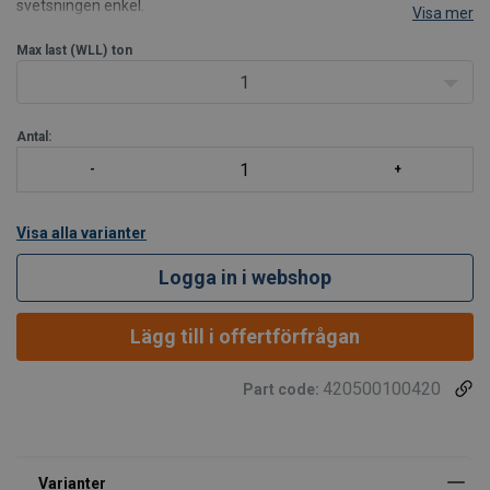
svetsningen enkel.
Visa mer
Max last (WLL)
ton
1
Antal:
Visa alla varianter
Logga in i webshop
Lägg till i offertförfrågan
420500100420
Part code: