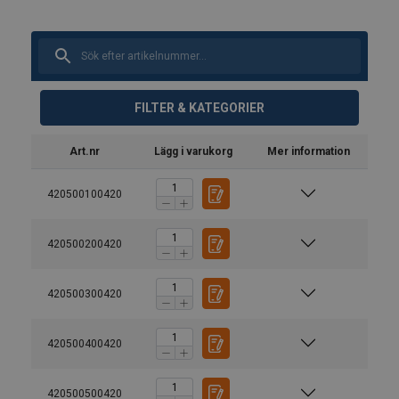
FILTER & KATEGORIER
Art.nr
Lägg i varukorg
Mer information
420500100420
420500200420
420500300420
420500400420
Material:
Märkning:
Ytbehandling:
420500500420