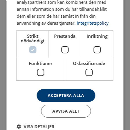
analyspartners som kan kombinera den med
annan information som du har tillhandahållit
dem eller som de har samlat in från din
Kättingredskap CSX-176
användning av deras tjänster.
Integritetspolicy
Lyftok typ 6620-GK
klass 10
grävmaskinskrokar
Ögla resp. säkerhetskrok
Strikt
Prestanda
Inriktning
nödvändigt
Se produkt
Se produkt
Funktioner
Oklassificerade
ACCEPTERA ALLA
AVVISA ALLT
Bandstropp POWERTEX
Rundsling POWERTEX PRS
PWE
Flatvävda stroppar med invikta och förstärkta öglor
VISA DETALJER