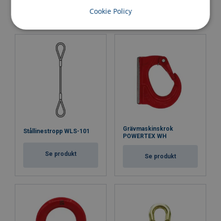
Se produkt
Se produkt
Cookie Policy
Grävmaskinskrok
Stållinestropp WLS-101
POWERTEX WH
Se produkt
Se produkt