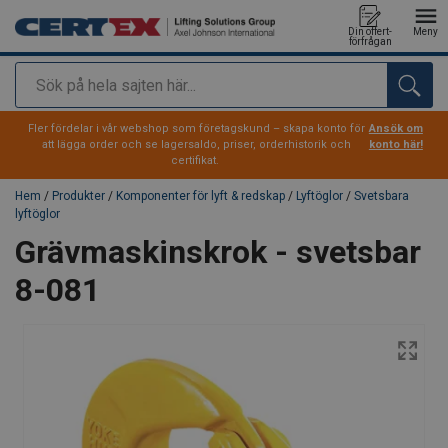
Din offert-
Meny
förfrågan
Sök
tillagd i varukorg
Fler fördelar i vår webshop som företagskund – skapa konto för
Ansök om
att lägga order och se lagersaldo, priser, orderhistorik och
konto här!
certifikat.
Hem
/
Produkter
/
Komponenter för lyft & redskap
/
Lyftöglor
/
Svetsbara
lyftöglor
Grävmaskinskrok - svetsbar
8-081