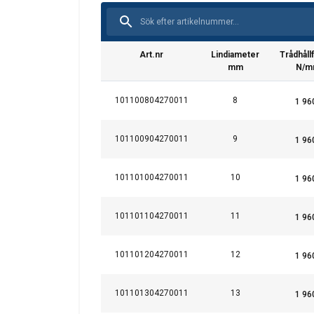
RCN:
09
Art.nr
Lindiameter
Trådhåll
mm
N/m
101100804270011
8
101100904270011
9
101101004270011
10
Bruksanvisning
101101104270011
11
User Manual ROPETEX Steel Wire Rope (SE).
101101204270011
12
Denna webbpl
101101304270011
13
Vi använder cookies f