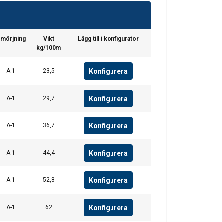
mörjning
Vikt
Lägg till i konfigurator
kg/100m
Konfigurera
A-1
23,5
Konfigurera
A-1
29,7
Konfigurera
A-1
36,7
Konfigurera
A-1
44,4
Konfigurera
A-1
52,8
SWEDISH
ENGLISH TRANSLATION
Konfigurera
A-1
62
. Vi delar också