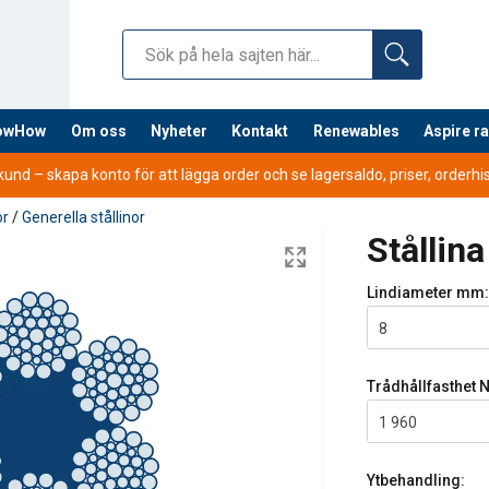
nowHow
Om oss
Nyheter
Kontakt
Renewables
Aspire r
nd – skapa konto för att lägga order och se lagersaldo, priser, orderhist
or
/
Generella stållinor
Stållin
Lindiameter
mm:
8
Trådhållfasthet
N
1 960
Ytbehandling: