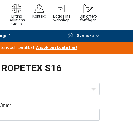
Lifting
Kontakt
Logga in i
Din offert-
Solutions
webshop
förfrågan
Group
ange™
Svenska
Fortsätt handla
Gå till kassan
orik och certifikat.
Ansök om konto här!
a ROPETEX S16
/mm²: