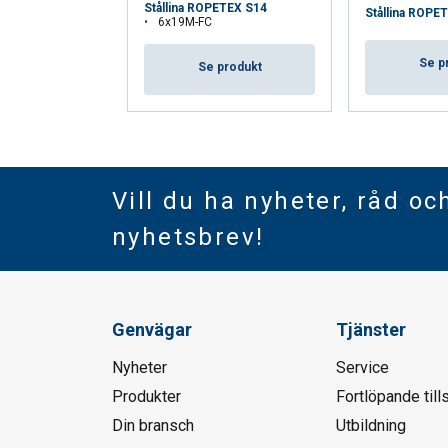
Stållina ROPETEX S14
Stållina ROPE
6x19M-FC
Se p
Se produkt
Vill du ha nyheter, råd oc
nyhetsbrev!
Genvägar
Tjänster
Nyheter
Service
Produkter
Fortlöpande till
Din bransch
Utbildning