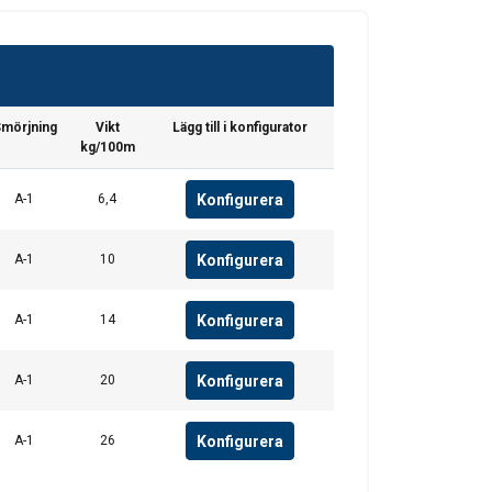
ENGLISH TRANSLATION
. Vi delar också
ers som kan
r samlat in från din
mörjning
Vikt
Lägg till i konfigurator
kg/100m
Oklassificerade
Konfigurera
A-1
6,4
Konfigurera
A-1
10
CEPTERA ALLA
Konfigurera
A-1
14
Konfigurera
A-1
20
Konfigurera
A-1
26