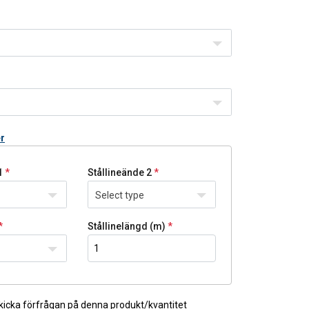
er
1
Stållineände 2
Select type
Stållinelängd (m)
kicka förfrågan på denna produkt/kvantitet