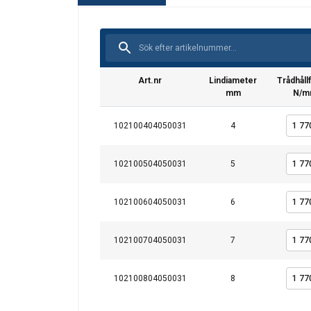
Denna webbpl
Vi använder cookies f
information om din 
kombinera den med a
användning av deras 
Art.nr
Lindiameter
Trådhåll
mm
N/m
Strikt nödvändigt
102100404050031
4
102100504050031
5
VISA DETALJER
102100604050031
6
102100704050031
7
102100804050031
8