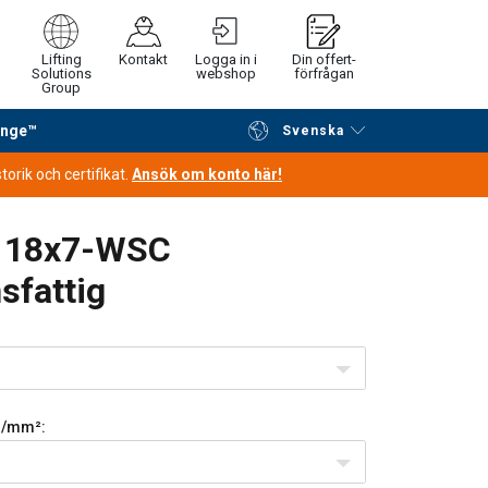
Lifting
Kontakt
Logga in i
Din offert-
Solutions
webshop
förfrågan
Group
ange™
Svenska
Fortsätt handla
Gå till kassan
orik och certifikat.
Ansök om konto här!
a 18x7-WSC
sfattig
/mm²: