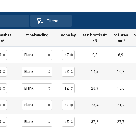
ats använder cookies
ör att anpassa innehåll, annonser och för att analysera vår trafik
användning av vår webbplats med våra reklam- och analyspartn
Filtrera
nnan information som du har tillhandahållit dem eller som de ha
tjänster.
Integritetspolicy
fasthet
Ytbehandling
Rope lay
Min brottkraft
Stålarea
S
m²
kN
mm²
Prestanda
Inriktning
Funktioner
9,3
6,9
14,5
10,8
AVVISA ALLT
AC
20,9
15,6
Cookie Policy
28,4
21,2
37,2
27,7