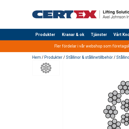
Produkter
Kranar & ok
Tjänster
Vårt K
tillagd i varukorg
Fler fördelar i vår webshop som företagsku
Hem
/
Produkter
/
Stållinor & stållinetillbehör
/
Stållin