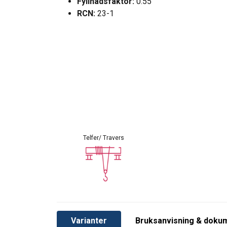
Fyllnadsfaktor:
0.55
RCN:
23-1
Telfer/ Travers
Varianter
Bruksanvisning & doku