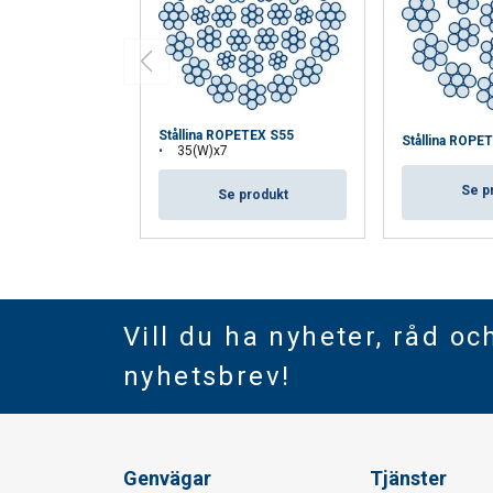
Stållina ROPETEX S55
Stållina ROPE
35(W)x7
Se p
Se produkt
Vill du ha nyheter, råd oc
nyhetsbrev!
Genvägar
Tjänster