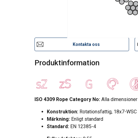
Kontakta oss
Produktinformation
ISO 4309 Rope Category No:
Alla dimensioner
Bruksanvisning
Konstruktion:
Rotationsfattig, 18x7-WSC 
Märkning:
Enligt standard
CXSE-Stållinor_BA_u8_swe.pdf
Standard:
EN 12385-4