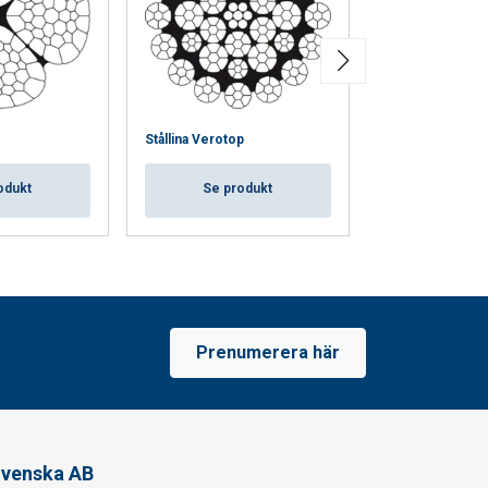
Stållina Verotop
Stållina Verotop
odukt
Se produkt
Se pro
Prenumerera här
venska AB