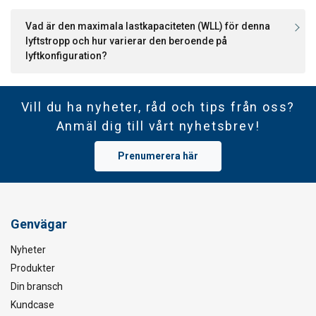
Safety Factor 7:1
Orange
20,0
40,0
Vad är den maximala lastkapaciteten (WLL) för denna
Orange
25,0
50,0
lyftstropp och hur varierar den beroende på
Orange
30,0
60,0
lyftkonfiguration?
Orange
35,0
70,0
Orange
40,0
80,0
Orange
50,0
100,
Vill du ha nyheter, råd och tips från oss?
Orange
60,0
120,
Anmäl dig till vårt nyhetsbrev!
Orange
70,0
140,
Orange
80,0
160,
Prenumerera här
Orange
85,0
170,
Orange
90,0
180,
Orange
100,0
200,
Orange
125,0
250,
Genvägar
Orange
150,0
300,
Orange
175,0
350,
Nyheter
Orange
180,0
360,
Produkter
Orange
200,0
400,
Din bransch
Factor (K
)
1
2
L
Kundcase