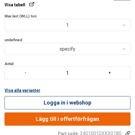
RFID chip för identifikation. Runslingen säljs i tvåpack.
Visa tabell
Max last (WLL)
ton
Töjning vid arbetslast:
2-3%.
1
Längd
undefined
specify
Antal:
Visa alla varianter
Logga in i webshop
Lägg till i offertförfrågan
34010010XXX0180
Part code: