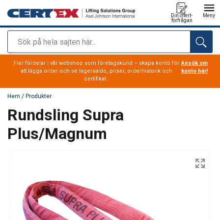
Din offert-
Meny
förfrågan
Sök
tillagd i varukorg
Fler fördelar i vår webshop som företagskund – skapa konto för
Ansök om
att lägga order och se lagersaldo, priser, orderhistorik och
konto här!
certifikat.
Hem
/
Produkter
Rundsling Supra
Plus/Magnum