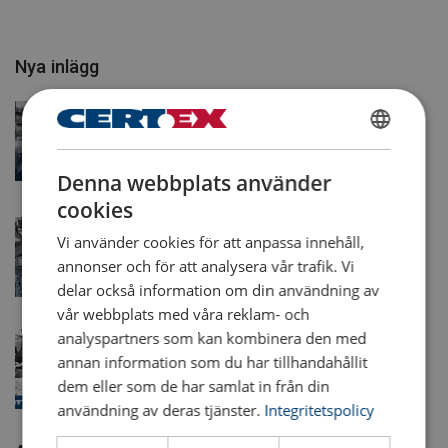
Nya inlägg
Kvalitetssäkring i varje steg: Så säkerställer
Powertex och Ropetex kvalitet, säkerhet och
SWEDISH
efterlevnad
30 juli 2026
Denna webbplats använder
ENGLISH TRANSLATION
cookies
Hur Powertex och Ropetex bidrar till en mer
Vi använder cookies för att anpassa innehåll,
ansvarsfull leverantörskedja
annonser och för att analysera vår trafik. Vi
13 juli 2026
delar också information om din användning av
vår webbplats med våra reklam- och
analyspartners som kan kombinera den med
Hur vi väljer rätt leverantörer och säkerställer en
annan information som du har tillhandahållit
transparent leverantörskedja
dem eller som de har samlat in från din
25 juni 2026
användning av deras tjänster.
Integritetspolicy