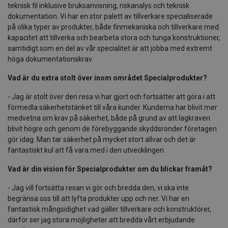
teknisk fil inklusive bruksanvisning, riskanalys och teknisk
dokumentation. Vi har en stor palett av tillverkare specialiserade
på olika typer av produkter, både finmekaniska och tillverkare med
kapacitet att tillverka och bearbeta stora och tunga konstruktioner,
samtidigt som en del av vår specialitet är att jobba med extremt
höga dokumentationskrav.
Vad är du extra stolt över inom området Specialprodukter?
- Jag är stolt över den resa vi har gjort och fortsätter att göra i att
förmedla säkerhetstänket till våra kunder. Kunderna har blivit mer
medvetna om krav på säkerhet, både på grund av att lagkraven
blivit högre och genom de förebyggande skyddsronder företagen
gör idag. Man tar säkerhet på mycket stort allvar och det är
fantastiskt kul att få vara med i den utvecklingen.
Vad är din vision för Specialprodukter om du blickar framåt?
- Jag vill fortsätta resan vi gör och bredda den, vi ska inte
begränsa oss till att lyfta produkter upp och ner. Vi har en
fantastisk mångsidighet vad gäller tillverkare och konstruktörer,
därför ser jag stora möjligheter att bredda vårt erbjudande