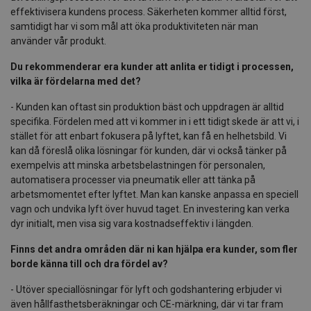
effektivisera kundens process. Säkerheten kommer alltid först,
samtidigt har vi som mål att öka produktiviteten när man
använder vår produkt.
Du rekommenderar era kunder att anlita er tidigt i processen,
vilka är fördelarna med det?
- Kunden kan oftast sin produktion bäst och uppdragen är alltid
specifika. Fördelen med att vi kommer in i ett tidigt skede är att vi, i
stället för att enbart fokusera på lyftet, kan få en helhetsbild. Vi
kan då föreslå olika lösningar för kunden, där vi också tänker på
exempelvis att minska arbetsbelastningen för personalen,
automatisera processer via pneumatik eller att tänka på
arbetsmomentet efter lyftet. Man kan kanske anpassa en speciell
vagn och undvika lyft över huvud taget. En investering kan verka
dyr initialt, men visa sig vara kostnadseffektiv i längden.
Finns det andra områden där ni kan hjälpa era kunder, som fler
borde känna till och dra fördel av?
- Utöver speciallösningar för lyft och godshantering erbjuder vi
även hållfasthetsberäkningar och CE-märkning, där vi tar fram