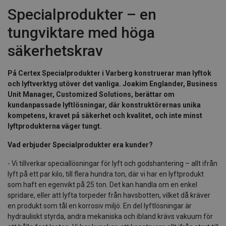
Specialprodukter – en
tungviktare med höga
säkerhetskrav
På Certex Specialprodukter i Varberg konstruerar man lyftok
och lyftverktyg utöver det vanliga. Joakim Englander, Business
Unit Manager, Customized Solutions, berättar om
kundanpassade lyftlösningar, där konstruktörernas unika
kompetens, kravet på säkerhet och kvalitet, och inte minst
lyftprodukterna väger tungt.
Vad erbjuder Specialprodukter era kunder?
- Vi tillverkar speciallösningar för lyft och godshantering – allt ifrån
lyft på ett par kilo, till flera hundra ton, där vi har en lyftprodukt
som haft en egenvikt på 25 ton. Det kan handla om en enkel
spridare, eller att lyfta torpeder från havsbotten, vilket då kräver
en produkt som tål en korrosiv miljö. En del lyftlösningar är
hydrauliskt styrda, andra mekaniska och ibland krävs vakuum för