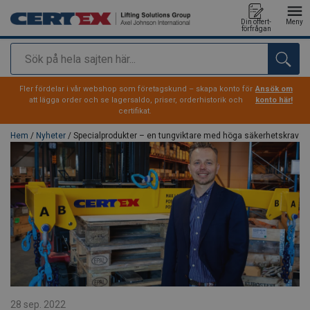
Din offert-
Meny
förfrågan
Sök
tillagd i varukorg
Fler fördelar i vår webshop som företagskund – skapa konto för
Ansök om
att lägga order och se lagersaldo, priser, orderhistorik och
konto här!
certifikat.
Hem
/
Nyheter
/ Specialprodukter – en tungviktare med höga säkerhetskrav
28 sep. 2022