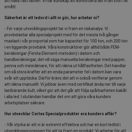
att hålla fast lasten. Vi har kunskap att konstruera allt ifrån stort till
smått.
Säkerhet är ett ledord i allt ni gör, hur arbetar ni?
- För varje utvecklingsprojekt tar vi fram en riskanalys. Vi
provbelastar alla specialprojekt med för det mesta två gånger
maxlast i vår provportal som har kapacitet för 100 ton, och 200 ton
i en liggande provbänk. Våra konstruktörer gör alltid både FEM-
beräkningar (Fenita Element-metoden) i datorn och
handberäkningar, det vill säga manuella beräkningar med papper,
penna och miniräknare, för att räkna ut hållfastheten. Det handlar
om så stora krafter att en enda parameter fel i datorn kan vara
svår att upptäcka. Därför krävs det att vi också verifierar genom
att räkna manuellt. Vi jobbar även med certifikat ända ner till varje
lastbärande bult, vilket gör att det går att följa spårbarheten bakåt
i alla led. I slutändan handlar det om att göra våra kunders
arbetsplatser säkrare.
Hur utvecklar Certex Specialprodukter era kunders affär?
- Vår styrka är att vi är extremt effektiva och har en kort ledtid i
utvecklingsprocessen för att ta fram en produkt. Vi arbetar för att