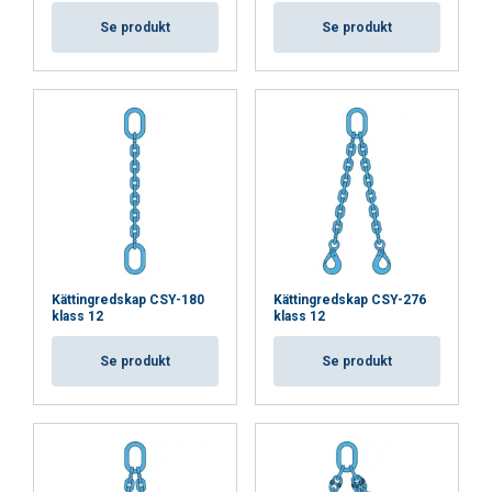
användning av deras tjänster.
Integritetspolicy
Se produkt
Se produkt
Strikt
Prestanda
Inriktning
nödvändigt
Funktioner
Oklassificerade
ACCEPTERA ALLA
Kättingredskap CSY-180
Kättingredskap CSY-276
klass 12
klass 12
AVVISA ALLT
Se produkt
Se produkt
VISA DETALJER
Cookie Policy