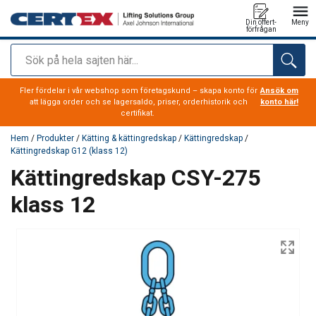
Din offert-
Meny
förfrågan
Sök
tillagd i varukorg
Fler fördelar i vår webshop som företagskund – skapa konto för
Ansök om
att lägga order och se lagersaldo, priser, orderhistorik och
konto här!
certifikat.
Hem
/
Produkter
/
Kätting & kättingredskap
/
Kättingredskap
/
Kättingredskap G12 (klass 12)
Kättingredskap CSY-275
klass 12