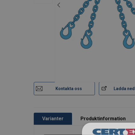
7
2,36
1,
8
3,00
2,
10
5,00
4,
13
8,00
6,
Factor (K
)
1
0,
L
When a multi-leg sling is
Kontakta oss
Ladda ned
Varianter
Produktinformation