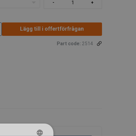
3,55
4,72
3,75
9,44
4,50
6,00
4,75
12,00
7,50
10,00
8,00
20,00
11,80
16,00
12,50
32,00
Lägg till i offertförfrågan
1,5
2
1,6
4
Part code:
2514