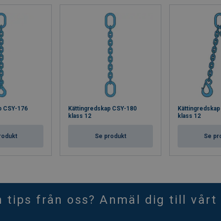
p CSY-176
Kättingredskap CSY-180
Kättingredska
klass 12
klass 12
rodukt
Se produkt
Se pr
h tips från oss? Anmäl dig till vårt