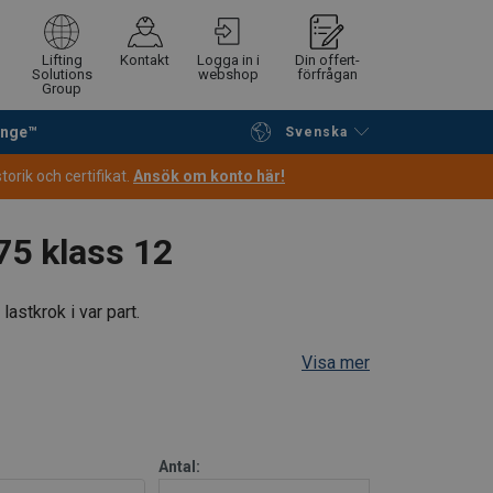
Lifting
Kontakt
Logga in i
Din offert-
Solutions
webshop
förfrågan
Group
ange™
Svenska
Fortsätt handla
Gå till kassan
orik och certifikat.
Ansök om konto här!
75 klass 12
rt
Endless
astkrok i var part.
Visa mer
Straight
Choke
Basket
45°−60°
pull
hitch
hitch
Antal: