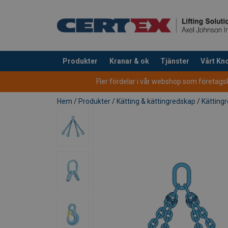
Produkter
Kranar & ok
Tjänster
Vårt K
tillagd i varukorg
Fler fördelar i vår webshop som företagsku
Hem
/
Produkter
/
Kätting & kättingredskap
/
Kätting
1-p
Bruksanvisning
Material:
Kättingredskap_utg 7_swe.pdf
Safety Factor 4:1
Märkning:
Standard:
Anmärkning:
Straight
Cho
Chain Ø
pull
hit
Säkerhetsfaktor:
mm
Klass: