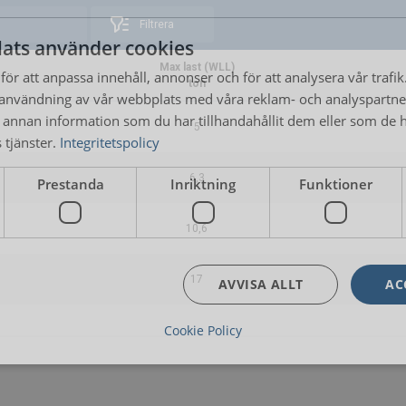
Filtrera
ats använder cookies
Max last (WLL)
ör att anpassa innehåll, annonser och för att analysera vår trafik
ton
användning av vår webbplats med våra reklam- och analyspartn
nnan information som du har tillhandahållit dem eller som de ha
5
tjänster.
Integritetspolicy
6,3
Prestanda
Inriktning
Funktioner
10,6
17
AVVISA ALLT
AC
Cookie Policy