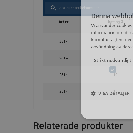
Denna webbpl
Art.nr
Kätting Ø
Vi använder cookies f
information om din 
kombinera den med a
2514
7
användning av deras 
2514
8
Strikt nödvändigt
2514
10
2514
13
VISA DETALJER
Relaterade produkter