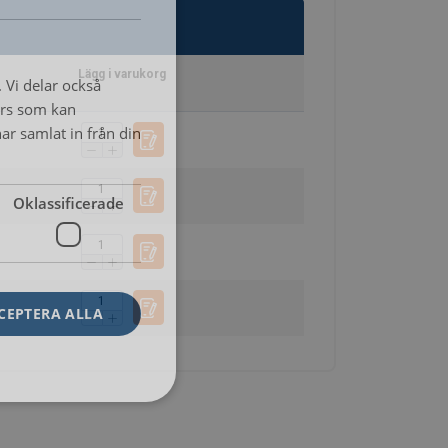
SWEDISH
ENGLISH TRANSLATION
Lägg i varukorg
. Vi delar också
ers som kan
r samlat in från din
Oklassificerade
CEPTERA ALLA