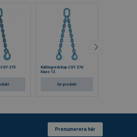
p CSY-275
Kättingredskap CSY-276
Kättingredskap
klass 12
klass 12
odukt
Se produkt
Se pro
Prenumerera här