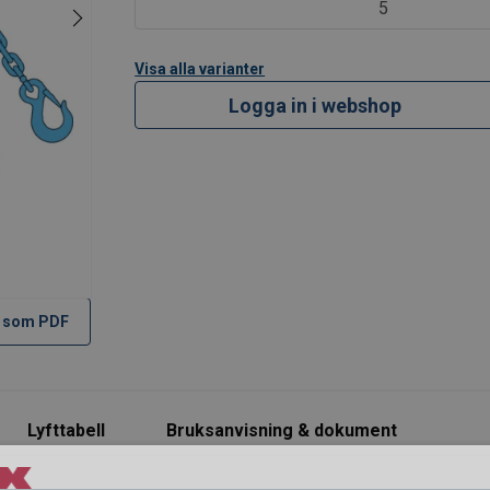
90
4,72
3,35
2,36
5,00
5
36
6,00
4,25
3,00
6,30
00
10,00
7,10
5,00
10,60
Visa alla varianter
30
16,00
11,20
8,00
17,00
Logga in i webshop
8
2
1,4
1
2,1
 used in a chocker hitch, reduce the values by 20%
 som PDF
Lyfttabell
Bruksanvisning & dokument