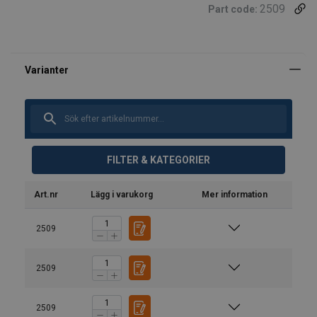
2509
Part code:
FILTER & KATEGORIER
Art.nr
Lägg i varukorg
Mer information
1-part
2-part
Material:
2509
Märkning:
Safety Factor 4:1
Standard:
Bruksanvisning
2509
Anmärkning:
Straight
Choke
Basket
Kättingredskap_utg 7_swe.pdf
0°−45°
Säkerhetsfaktor:
Chain Ø
pull
hitch
hitch
2509
Klass: