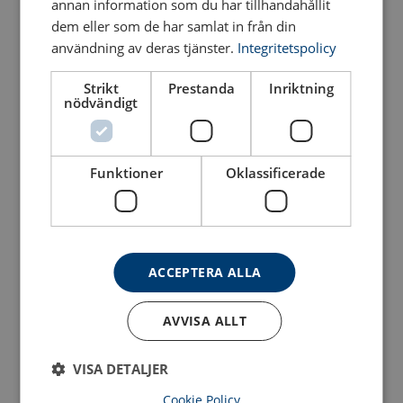
annan information som du har tillhandahållit
dem eller som de har samlat in från din
Kättingredskap CSY-175
Kättingredskap CSY-176
användning av deras tjänster.
Integritetspolicy
klass 12
klass 12
Strikt
Prestanda
Inriktning
Se produkt
Se produkt
nödvändigt
Funktioner
Oklassificerade
ACCEPTERA ALLA
Kättingredskap CSY-180
Kättingredskap CSY-275
AVVISA ALLT
klass 12
klass 12
VISA DETALJER
Se produkt
Se produkt
Cookie Policy