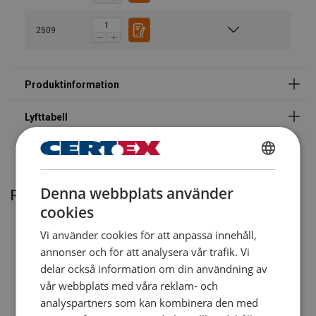
mm
7
2,36
1,90
4,72
3,35
2509
8
3,00
2,36
6,00
4,25
10
5,00
4,00
10,00
7,10
13
8,00
6,30
16,00
11,20
Factor (K
)
1
0,8
2
1,4
L
When a multi-leg sling is used in a chocker hitch, re
SWEDISH
Denna webbplats använder
Relaterade produkter
ENGLISH TRANSLATION
cookies
Vi använder cookies för att anpassa innehåll,
annonser och för att analysera vår trafik. Vi
delar också information om din användning av
vår webbplats med våra reklam- och
analyspartners som kan kombinera den med