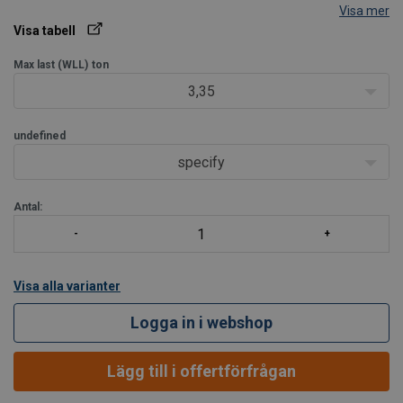
Visa mer
Dimension:
Ø 7-13 mm.
Visa tabell
Max last (WLL)
ton
3,35
undefined
specify
Antal:
Visa alla varianter
Logga in i webshop
Lägg till i offertförfrågan