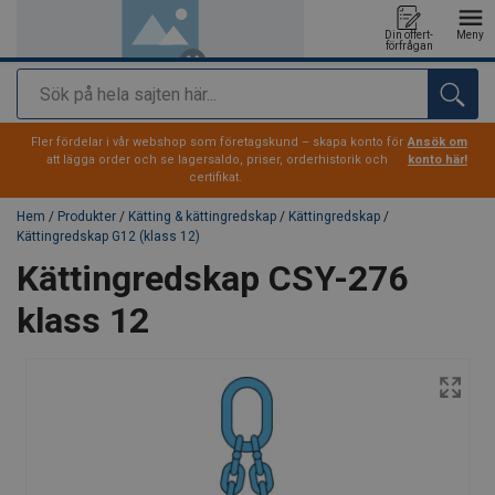
Din offert-
Meny
förfrågan
Sök
tillagd i varukorg
Fler fördelar i vår webshop som företagskund – skapa konto för
Ansök om
att lägga order och se lagersaldo, priser, orderhistorik och
konto här!
certifikat.
Hem
/
Produkter
/
Kätting & kättingredskap
/
Kättingredskap
/
Kättingredskap G12 (klass 12)
Kättingredskap CSY-276
klass 12