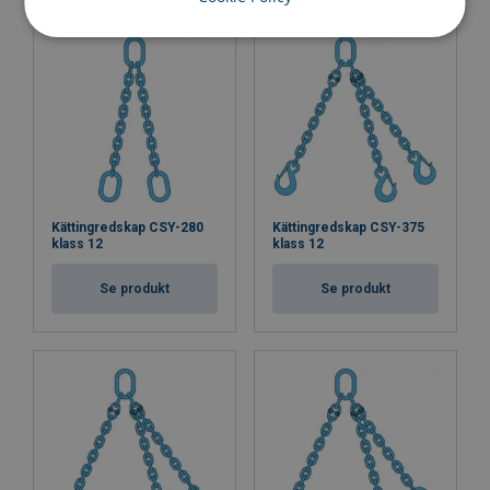
Kättingredskap CSY-280
Kättingredskap CSY-375
klass 12
klass 12
Se produkt
Se produkt