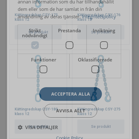
annan information som du har tillhandahållit
dem eller som de har samlat in från din
Kättingredskap CSY-175
Kättingredskap CSY-176
användning av deras tjänster.
Integritetspolicy
klass 12
klass 12
Strikt
Prestanda
Inriktning
Se produkt
Se produkt
nödvändigt
Funktioner
Oklassificerade
ACCEPTERA ALLA
Kättingredskap CSY-180
Kättingredskap CSY-275
AVVISA ALLT
klass 12
klass 12
VISA DETALJER
Se produkt
Se produkt
Cookie Policy