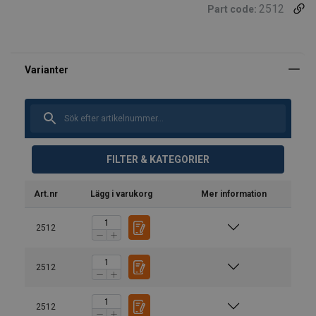
2512
Part code:
FILTER & KATEGORIER
Art.nr
Lägg i varukorg
Mer information
1-part
2-part
Material:
2512
Märkning:
Safety Factor 4:1
Standard:
Bruksanvisning
2512
Anmärkning:
Straight
Choke
Basket
Kättingredskap_utg 7_swe.pdf
0°−45°
Säkerhetsfaktor:
Chain Ø
pull
hitch
hitch
2512
Klass: