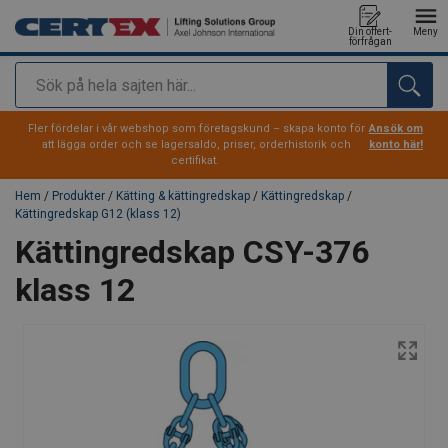
Din offert-
Meny
förfrågan
Sök
tillagd i varukorg
Fler fördelar i vår webshop som företagskund – skapa konto för
Ansök om
att lägga order och se lagersaldo, priser, orderhistorik och
konto här!
certifikat.
Hem
/
Produkter
/
Kätting & kättingredskap
/
Kättingredskap
/
Kättingredskap G12 (klass 12)
Kättingredskap CSY-376
klass 12