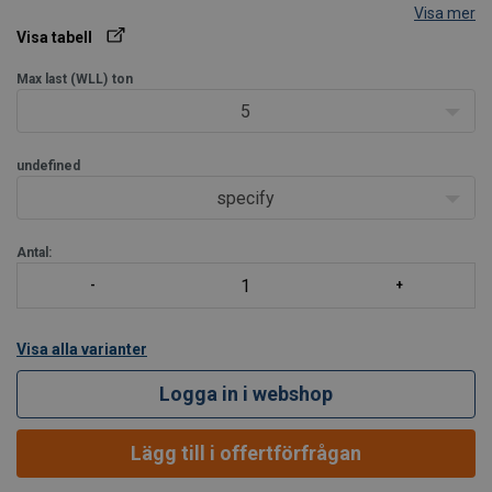
Visa mer
Dimension:
Ø 7-13 mm.
Visa tabell
Max last (WLL)
ton
5
undefined
specify
Antal:
Visa alla varianter
Logga in i webshop
Lägg till i offertförfrågan