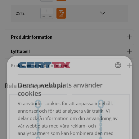
mm
7
2,36
1,90
4,72
3,35
2512
8
3,00
2,36
6,00
4,25
10
5,00
4,00
10,00
7,10
13
8,00
6,30
16,00
11,20
Factor (K
)
1
0,8
2
1,4
L
When a multi-leg sling is used in a chocker hitch, re
SWEDISH
Denna webbplats använder
Relaterade produkter
ENGLISH TRANSLATION
cookies
Vi använder cookies för att anpassa innehåll,
annonser och för att analysera vår trafik. Vi
delar också information om din användning av
vår webbplats med våra reklam- och
analyspartners som kan kombinera den med