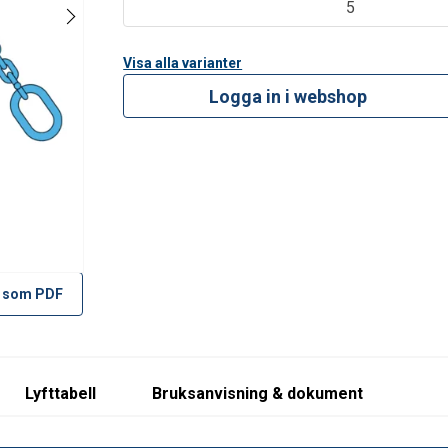
90
4,72
3,35
2,36
5,00
5
36
6,00
4,25
3,00
6,30
00
10,00
7,10
5,00
10,60
Visa alla varianter
30
16,00
11,20
8,00
17,00
Logga in i webshop
8
2
1,4
1
2,1
 used in a chocker hitch, reduce the values by 20%
 som PDF
Lyfttabell
Bruksanvisning & dokument