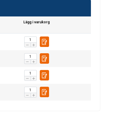
SWEDISH
ENGLISH TRANSLATION
Lägg i varukorg
. Vi delar också
ers som kan
r samlat in från din
Oklassificerade
CEPTERA ALLA