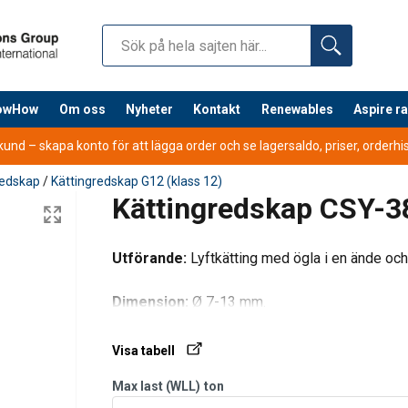
nowHow
Om oss
Nyheter
Kontakt
Renewables
Aspire r
nd – skapa konto för att lägga order och se lagersaldo, priser, orderhist
redskap
/
Kättingredskap G12 (klass 12)
Kättingredskap CSY-3
art
2-part
3-4-pa
Utförande:
Lyftkätting med ögla i en ände och 
Dimension:
Ø 7-13 mm.
ke
Basket
0°−45°
45°−60°
0°−45°
Visa tabell
ch
hitch
Max last (WLL) i ton
Max last (WLL)
ton