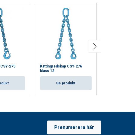
p CSY-275
Kättingredskap CSY-276
Kättingredskap
klass 12
klass 12
odukt
Se produkt
Se pro
Prenumerera här