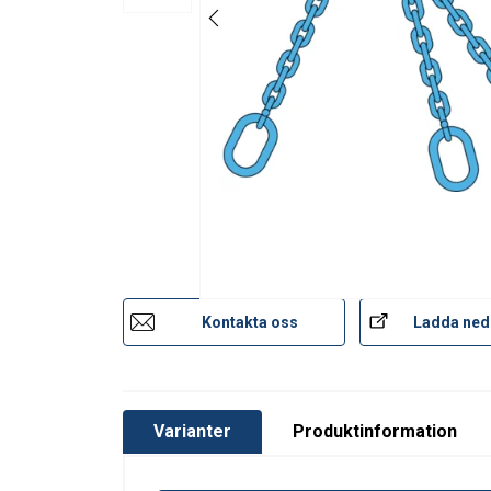
7
2,36
1,
8
3,00
2,
10
5,00
4,
13
8,00
6,
Factor (K
)
1
0,
L
When a multi-leg sling is
Kontakta oss
Ladda ned
Varianter
Produktinformation