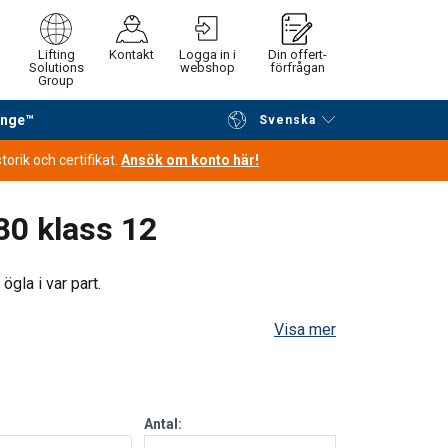
Lifting
Kontakt
Logga in i
Din offert-
Solutions
webshop
förfrågan
Group
ange™
Svenska
Fortsätt handla
Gå till kassan
orik och certifikat.
Ansök om konto här!
80 klass 12
rt
Endless
ögla i var part.
Visa mer
Straight
Choke
Basket
45°−60°
pull
hitch
hitch
Antal: