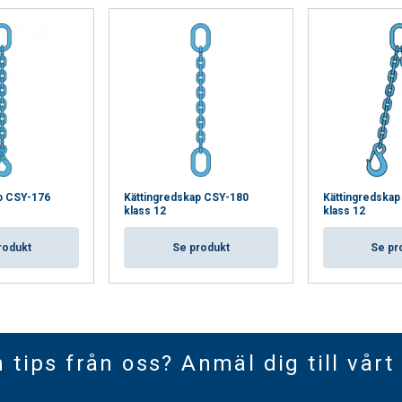
p CSY-176
Kättingredskap CSY-180
Kättingredska
klass 12
klass 12
rodukt
Se produkt
Se pr
h tips från oss? Anmäl dig till vårt