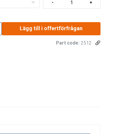
3,55
4,72
3,75
9,44
4,50
6,00
4,75
12,00
7,50
10,00
8,00
20,00
11,80
16,00
12,50
32,00
Lägg till i offertförfrågan
1,5
2
1,6
4
Part code:
2512