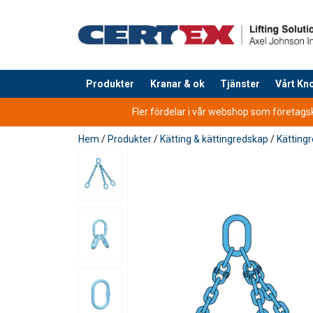
Produkter
Kranar & ok
Tjänster
Vårt K
tillagd i varukorg
Fler fördelar i vår webshop som företagsku
Hem
/
Produkter
/
Kätting & kättingredskap
/
Kätting
1-p
Bruksanvisning
Material:
Kättingredskap_utg 7_swe.pdf
Safety Factor 4:1
Märkning:
Standard:
Anmärkning:
Straight
Cho
Chain Ø
pull
hit
Klass:
mm