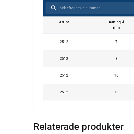
Denna webbpl
Art.nr
Kätting Ø
Vi använder cookies f
mm
information om din 
kombinera den med a
2512
7
användning av deras 
2512
8
Strikt nödvändigt
2512
10
2512
13
VISA DETALJER
Relaterade produkter