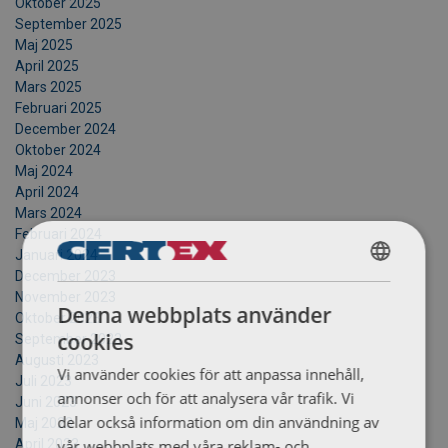
Oktober 2025
September 2025
Maj 2025
April 2025
Mars 2025
Februari 2025
December 2024
Oktober 2024
Maj 2024
April 2024
Mars 2024
Februari 2024
Januari 2024
December 2023
SWEDISH
November 2023
Denna webbplats använder
ENGLISH TRANSLATION
Oktober 2023
cookies
September 2023
Augusti 2023
Vi använder cookies för att anpassa innehåll,
Juli 2023
annonser och för att analysera vår trafik. Vi
Juni 2023
delar också information om din användning av
Maj 2023
vår webbplats med våra reklam- och
April 2023