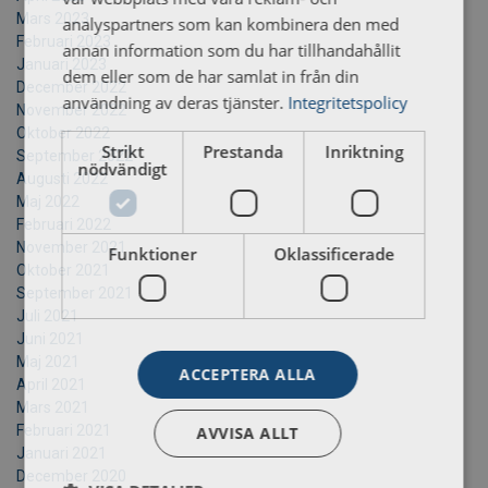
Mars 2023
analyspartners som kan kombinera den med
Februari 2023
annan information som du har tillhandahållit
Januari 2023
dem eller som de har samlat in från din
December 2022
användning av deras tjänster.
Integritetspolicy
November 2022
Oktober 2022
Strikt
Prestanda
Inriktning
September 2022
nödvändigt
Augusti 2022
Maj 2022
Februari 2022
November 2021
Funktioner
Oklassificerade
Oktober 2021
September 2021
Juli 2021
Juni 2021
Maj 2021
ACCEPTERA ALLA
April 2021
Mars 2021
Februari 2021
AVVISA ALLT
Januari 2021
December 2020