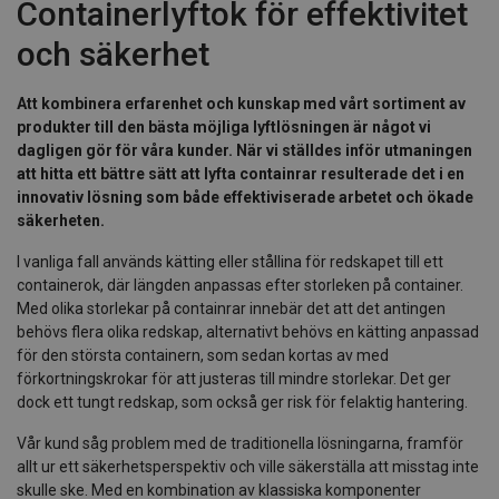
Containerlyftok för effektivitet
och säkerhet
Att kombinera erfarenhet och kunskap med vårt sortiment av
produkter till den bästa möjliga lyftlösningen är något vi
dagligen gör för våra kunder. När vi ställdes inför utmaningen
att hitta ett bättre sätt att lyfta containrar resulterade det i en
innovativ lösning som både effektiviserade arbetet och ökade
säkerheten.
I vanliga fall används kätting eller stållina för redskapet till ett
containerok, där längden anpassas efter storleken på container.
Med olika storlekar på containrar innebär det att det antingen
behövs flera olika redskap, alternativt behövs en kätting anpassad
för den största containern, som sedan kortas av med
förkortningskrokar för att justeras till mindre storlekar. Det ger
dock ett tungt redskap, som också ger risk för felaktig hantering.
Vår kund såg problem med de traditionella lösningarna, framför
allt ur ett säkerhetsperspektiv och ville säkerställa att misstag inte
skulle ske. Med en kombination av klassiska komponenter