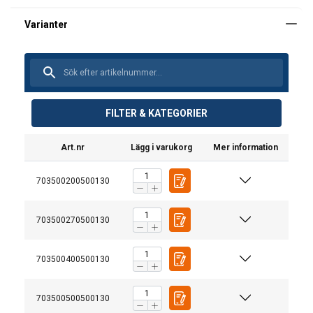
FILTER & KATEGORIER
Art.nr
Lägg i varukorg
Mer information
703500200500130
703500270500130
703500400500130
703500500500130