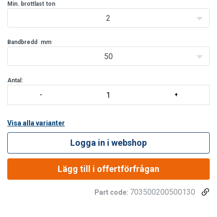
band.
Min. brottlast
ton
2
Bandbredd
mm
50
Antal:
Visa alla varianter
Logga in i webshop
Lägg till i offertförfrågan
703500200500130
Part code: