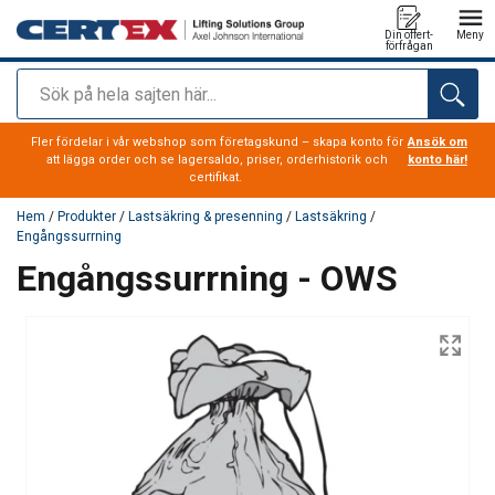
Din offert-
Meny
förfrågan
Sök
tillagd i varukorg
Fler fördelar i vår webshop som företagskund – skapa konto för
Ansök om
att lägga order och se lagersaldo, priser, orderhistorik och
konto här!
certifikat.
Hem
/
Produkter
/
Lastsäkring & presenning
/
Lastsäkring
/
Engångssurrning
Engångssurrning - OWS