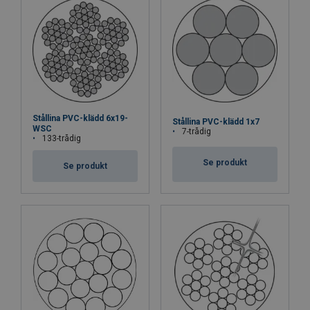
Stållina PVC-klädd 6x19-
Stållina PVC-klädd 1x7
WSC
7-trådig
133-trådig
Se produkt
Se produkt