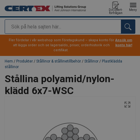
Din offert-
Meny
förfrågan
Sök
tillagd i varukorg
Fler fördelar i vår webshop som företagskund – skapa konto för
Ansök om
att lägga order och se lagersaldo, priser, orderhistorik och
konto här!
certifikat.
Hem
/
Produkter
/
Stållinor & stållinetillbehör
/
Stållinor
/
Plastklädda
stållinor
Stållina polyamid/nylon-
klädd 6x7-WSC