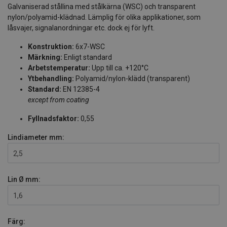
Galvaniserad stållina med stålkärna (WSC) och transparent
nylon/polyamid-klädnad. Lämplig för olika applikationer, som
låsvajer, signalanordningar etc. dock ej för lyft.
Konstruktion:
6x7-WSC
Märkning:
Enligt standard
Arbetstemperatur:
Upp till ca. +120°C
Ytbehandling:
Polyamid/nylon-klädd (transparent)
Standard:
EN 12385-4
except from coating
Fyllnadsfaktor:
0,55
Lindiameter
mm:
2,5
Lin Ø
mm:
1,6
Färg: