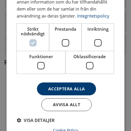
Vilken ytfinish och draghållfasthet har denna stållina?
annan information som du har tillhandahållit
dem eller som de har samlat in från din
användning av deras tjänster.
Integritetspolicy
Har denna stållina några särskilda konstruktions- eller
prestandaegenskaper?
Strikt
Prestanda
Inriktning
nödvändigt
Vad är konstruktionen, kärntypen och slagningen på
denna stållina?
Funktioner
Oklassificerade
Relaterade produkter
ACCEPTERA ALLA
AVVISA ALLT
VISA DETALJER
Stållina ROPETEX S14 PVC
Stållina ROPETEX S33 PVC
Cookie Policy