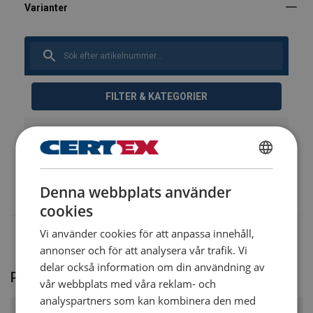
Bruksanvisning
CXSE-Stållinor_BA_u8_swe.pdf
FILTER & KATEGORIER
Art.nr
Lägg till i konfigurator
Mer information
Konfigurera
105130250160130
SWEDISH
Denna webbplats använder
ENGLISH TRANSLATION
*Andra dimensioner och färger offereras
cookies
Vi använder cookies för att anpassa innehåll,
annonser och för att analysera vår trafik. Vi
delar också information om din användning av
Product FAQ
vår webbplats med våra reklam- och
analyspartners som kan kombinera den med